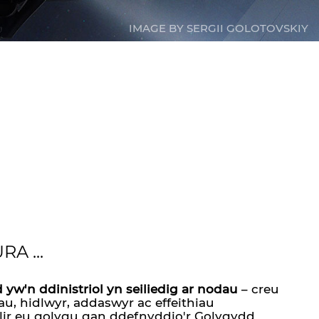
IMAGE BY SERGII GOLOTOVSKIY
A ...
w'n ddinistriol yn seiliedig ar nodau
– creu
u, hidlwyr, addaswyr ac effeithiau
llir eu golygu gan ddefnyddio'r Golygydd