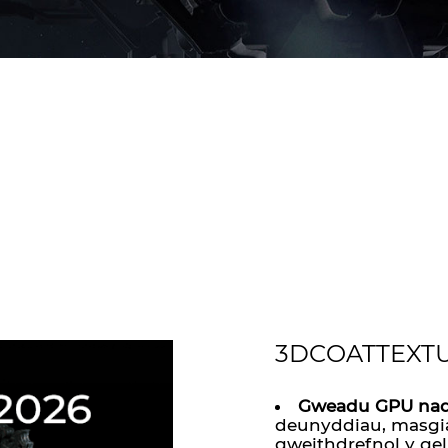
3DCOATTEXTUR
Gweadu GPU nad y
deunyddiau, masgia
gweithdrefnol y ge