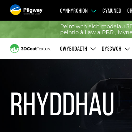
CYNHYRCHION
CYMUNED
OR
with love from Ukraine
Peintiwch eich modelau 3D
peintio â llaw a PBR , Myn
GWYBODAETH
DYSGWCH
Rhyddhau