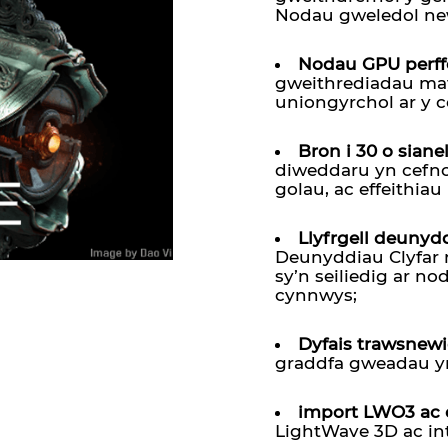
Nodau gweledol n
Nodau GPU perff
gweithrediadau ma
uniongyrchol ar y c
Bron i 30 o sian
diweddaru yn cefn
golau, ac effeithiau
Llyfrgell deunyd
Deunyddiau Clyfar 
sy’n seiliedig ar no
cynnwys;
Dyfais trawsnew
graddfa gweadau yn
import LWO3 ac 
LightWave 3D ac in