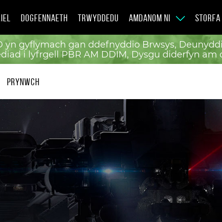
IEL
DOGFENNAETH
TRWYDDEDU
AMDANOM NI
STORFA
 yn gyflymach gan ddefnyddio Brwsys, Deunyddi
ediad i lyfrgell PBR AM DDIM, Dysgu diderfyn am 
PRYNWCH