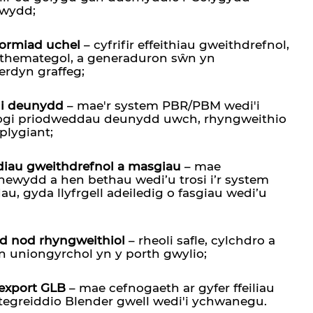
ewydd;
ormiad uchel
– cyfrifir effeithiau gweithdrefnol,
themategol, a generaduron sŵn yn
erdyn graffeg;
eli deunydd
– mae'r system PBR/PBM wedi'i
ogi priodweddau deunydd uwch, rhyngweithio
 plygiant;
diau gweithdrefnol a masgiau
– mae
newydd a hen bethau wedi’u trosi i’r system
dau, gyda llyfrgell adeiledig o fasgiau wedi’u
id nod rhyngweithiol
– rheoli safle, cylchdro a
 uniongyrchol yn y porth gwylio;
export GLB
– mae cefnogaeth ar gyfer ffeiliau
tegreiddio Blender gwell wedi'i ychwanegu.