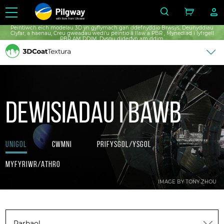
with love from Ukraine
Peintiwch eich modelau 3D yn gyflymach gan ddefnyddio Brwsys, Deunyddiau
Clyfar, a haenau, Creu gweadau wedi'u peintio â llaw a PBR , Mynediad i lyfrgell
PBR AM DDIM, Dysgu diderfyn am ddim.
Dewisiadau i bawb
Unigol
Cwmni
Prifysgol/Ysgol
Myfyriwr/Athro
IMAGE BY TONY ZHOU
Parhaol