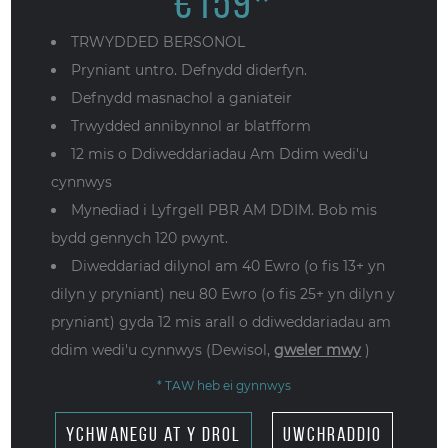
€
159
*
TRWYDDED BERSONOL
Pryniant untro. Defnydd diderfyn.
Defnydd masnachol a ganiateir
Trwydded annibynnol ar blatfform
12 mis o Ddiweddariadau Am Ddim wedi'u
cynnwys
Mynediad i Lyfrgell PBR AM DDIM. Bob mis
bydd gennych 120 pwynt.
Diweddariad dilynol am 40 Ewro (o fis 13+ yn
dilyn y pryniant) neu 80 Ewro (o fis 25+ yn dilyn y
pryniant) gyda 12 mis arall o ddiweddariadau am
ddim wedi'u cynnwys (Dewisol,
gweler mwy
)
* TAW heb ei gynnwys
ychwanegu at y drol
uwchraddio