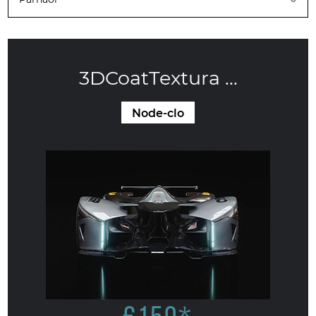
3DCoatTextura ...
Node-clo