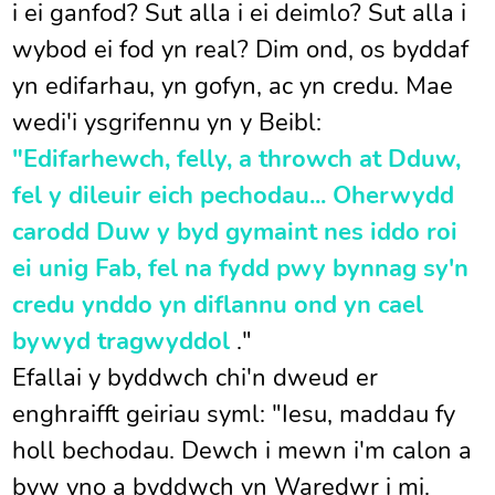
i ei ganfod? Sut alla i ei deimlo? Sut alla i
wybod ei fod yn real? Dim ond, os byddaf
yn edifarhau, yn gofyn, ac yn credu. Mae
wedi'i ysgrifennu yn y Beibl:
"Edifarhewch, felly, a throwch at Dduw,
fel y dileuir eich pechodau...
Oherwydd
carodd Duw y byd gymaint nes iddo roi
ei unig Fab, fel na fydd pwy bynnag sy'n
credu ynddo yn diflannu ond yn cael
bywyd tragwyddol
."
Efallai y byddwch chi'n dweud er
enghraifft geiriau syml: "Iesu, maddau fy
holl bechodau. Dewch i mewn i'm calon a
byw yno a byddwch yn Waredwr i mi.