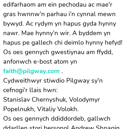
edifarhaom am ein pechodau ac mae'r
gras hwnnw'n parhau i'n cynnal mewn
bywyd. Ac rydym yn hapus gyda hynny
nawr. Mae hynny'n wir. A byddem yn
hapus pe gallech chi deimlo hynny hefyd!
Os oes gennych gwestiynau am ffydd,
anfonwch e-bost atom yn
faith@pilgway.com
.
Cydweithwyr stiwdio Pilgway sy'n
cefnogi'r llais hwn:
Stanislav Chernyshuk, Volodymyr
Popelnukh, Vitaliy Volokh.
Os oes gennych ddiddordeb, gallwch
ddarllen stori bersonol Andrew Shpagin