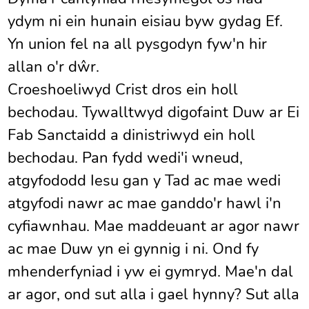
ydym ni ein hunain eisiau byw gydag Ef.
Yn union fel na all pysgodyn fyw'n hir
allan o'r dŵr.
Croeshoeliwyd Crist dros ein holl
bechodau. Tywalltwyd digofaint Duw ar Ei
Fab Sanctaidd a dinistriwyd ein holl
bechodau. Pan fydd wedi'i wneud,
atgyfododd Iesu gan y Tad ac mae wedi
atgyfodi nawr ac mae ganddo'r hawl i'n
cyfiawnhau. Mae maddeuant ar agor nawr
ac mae Duw yn ei gynnig i ni. Ond fy
mhenderfyniad i yw ei gymryd. Mae'n dal
ar agor, ond sut alla i gael hynny? Sut alla