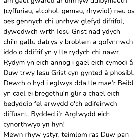
am gael gwared ar unrhyw ddibyniaeth
(cyffuriau, alcohol, gemau, rhywiol) neu os
oes gennych chi unrhyw glefyd difrifol,
dywedwch wrth Iesu Grist nad ydych
chi'n gallu datrys y broblem a gofynnwch
iddo o ddifrif yn y lle rydych chi nawr.
Rydym yn eich annog i gael eich cymodi â
Duw trwy Iesu Grist cyn gynted â phosibl.
Dewch o hyd i eglwys dda lle mae'r Beibl
yn cael ei bregethu'n glir a chael eich
bedyddio fel arwydd o'ch edifeirwch
diffuant. Bydded i'r Arglwydd eich
cynorthwyo yn hyn!
Mewn rhyw ystyr, teimlom ras Duw pan