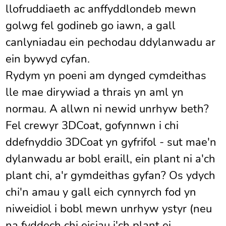
llofruddiaeth ac anffyddlondeb mewn
golwg fel godineb go iawn, a gall
canlyniadau ein pechodau ddylanwadu ar
ein bywyd cyfan.
Rydym yn poeni am dynged cymdeithas
lle mae dirywiad a thrais yn aml yn
normau. A allwn ni newid unrhyw beth?
Fel crewyr 3DCoat, gofynnwn i chi
ddefnyddio 3DCoat yn gyfrifol - sut mae'n
dylanwadu ar bobl eraill, ein plant ni a'ch
plant chi, a'r gymdeithas gyfan? Os ydych
chi'n amau ​​y gall eich cynnyrch fod yn
niweidiol i bobl mewn unrhyw ystyr (neu
na fyddech chi eisiau i'ch plant ei