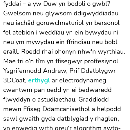
fyddai – a yw Duw yn bodoli o gwbl?
Gwelsom neu glywsom ddigwyddiadau
neu iachâd goruwchnaturiol yn bersonol
fel atebion i weddïau yn ein bywydau ni
neu ym mywydau ein ffrindiau neu bobl
eraill. Roedd rhai ohonyn nhw'n wyrthiau.
Mae tri o'n tîm yn ffisegwyr proffesiynol.
Ysgrifennodd Andrew, Prif Ddatblygwr
3DCoat,
erthygl
ar electrodynameg
cwantwm pan oedd yn ei bedwaredd
flwyddyn o astudiaethau. Graddiodd
mewn Ffiseg Ddamcaniaethol a helpodd
sawl gwaith gyda datblygiad y rhaglen,
yn enwedig wrth greu'r algorithm awto-