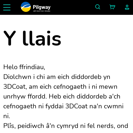
with love from Ukraine
Y llais
Helo ffrindiau,
Diolchwn i chi am eich diddordeb yn
3DCoat, am eich cefnogaeth i ni mewn
unrhyw ffordd. Heb eich diddordeb a'ch
cefnogaeth ni fyddai 3DCoat na'n cwmni
ni.
Plîs, peidiwch â'n cymryd ni fel nerds, ond