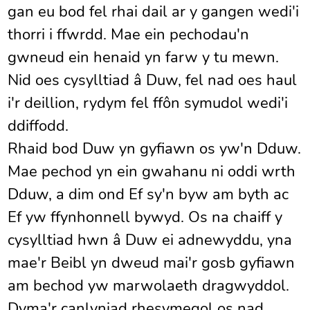
gan eu bod fel rhai dail ar y gangen wedi'i
thorri i ffwrdd. Mae ein pechodau'n
gwneud ein henaid yn farw y tu mewn.
Nid oes cysylltiad â Duw, fel nad oes haul
i'r deillion, rydym fel ffôn symudol wedi'i
ddiffodd.
Rhaid bod Duw yn gyfiawn os yw'n Dduw.
Mae pechod yn ein gwahanu ni oddi wrth
Dduw, a dim ond Ef sy'n byw am byth ac
Ef yw ffynhonnell bywyd. Os na chaiff y
cysylltiad hwn â Duw ei adnewyddu, yna
mae'r Beibl yn dweud mai'r gosb gyfiawn
am bechod yw marwolaeth dragwyddol.
Dyma'r canlyniad rhesymegol os nad