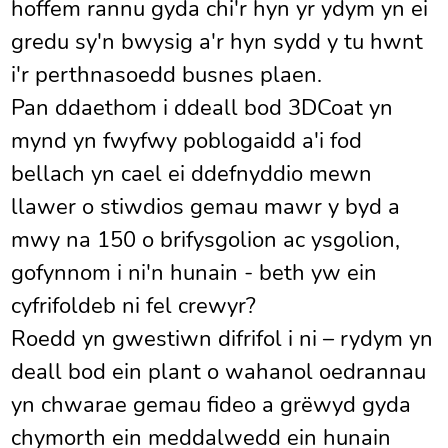
hoffem rannu gyda chi'r hyn yr ydym yn ei
gredu sy'n bwysig a'r hyn sydd y tu hwnt
i'r perthnasoedd busnes plaen.
Pan ddaethom i ddeall bod 3DCoat yn
mynd yn fwyfwy poblogaidd a'i fod
bellach yn cael ei ddefnyddio mewn
llawer o stiwdios gemau mawr y byd a
mwy na 150 o brifysgolion ac ysgolion,
gofynnom i ni'n hunain - beth yw ein
cyfrifoldeb ni fel crewyr?
Roedd yn gwestiwn difrifol i ni – rydym yn
deall bod ein plant o wahanol oedrannau
yn chwarae gemau fideo a grëwyd gyda
chymorth ein meddalwedd ein hunain