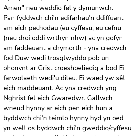
Amen" neu weddïo fel y dymunwch.
Pan fyddwch chi'n edifarhau'n ddiffuant
am eich pechodau (eu cyffesu, eu cefnu
(neu droi oddi wrthyn nhw) ac yn gofyn
am faddeuant a chymorth - yna credwch
fod Duw wedi trosglwyddo pob un
ohonynt ar Grist croeshoeliedig a bod Ei
farwolaeth wedi'u dileu. Ei waed yw sêl
eich maddeuant. Ac yna credwch yng
Nghrist fel eich Gwaredwr. Gallwch
wneud hynny ar eich pen eich hun a
byddwch chi'n teimlo hynny hyd yn oed
yn well os byddwch chi'n gweddïo/cyffesu