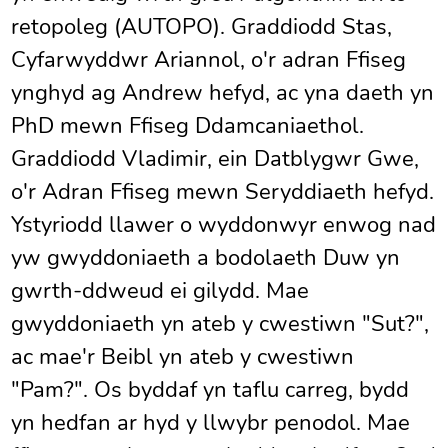
retopoleg (AUTOPO). Graddiodd Stas,
Cyfarwyddwr Ariannol, o'r adran Ffiseg
ynghyd ag Andrew hefyd, ac yna daeth yn
PhD mewn Ffiseg Ddamcaniaethol.
Graddiodd Vladimir, ein Datblygwr Gwe,
o'r Adran Ffiseg mewn Seryddiaeth hefyd.
Ystyriodd llawer o wyddonwyr enwog nad
yw gwyddoniaeth a bodolaeth Duw yn
gwrth-ddweud ei gilydd. Mae
gwyddoniaeth yn ateb y cwestiwn "Sut?",
ac mae'r Beibl yn ateb y cwestiwn
"Pam?". Os byddaf yn taflu carreg, bydd
yn hedfan ar hyd y llwybr penodol. Mae