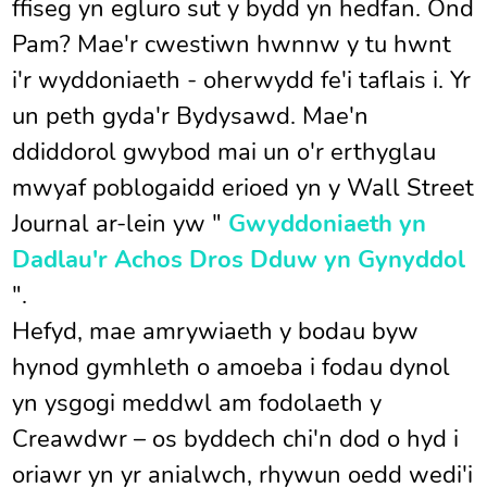
ffiseg yn egluro sut y bydd yn hedfan. Ond
Pam? Mae'r cwestiwn hwnnw y tu hwnt
i'r wyddoniaeth - oherwydd fe'i taflais i. Yr
un peth gyda'r Bydysawd. Mae'n
ddiddorol gwybod mai un o'r erthyglau
mwyaf poblogaidd erioed yn y Wall Street
Journal ar-lein yw "
Gwyddoniaeth yn
Dadlau'r Achos Dros Dduw yn Gynyddol
".
Hefyd, mae amrywiaeth y bodau byw
hynod gymhleth o amoeba i fodau dynol
yn ysgogi meddwl am fodolaeth y
Creawdwr – os byddech chi'n dod o hyd i
oriawr yn yr anialwch, rhywun oedd wedi'i