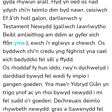
gyda rhywun arall. Hyd yn oed os nad
ydych chi'n teimlo dim byd nawr, ceisiwch
Ef â'ch holl galon, darllenwch y
Testament Newydd (gallwch lawrlwytho
Beibl amlieithog am ddim ar gyfer eich
ffôn
yma
), ewch i'r eglwys a chewch. Os
byddwch chi'n credu yng Nghrist yna cael
eich bedyddio fel sêl y ffydd.
Os rhoddaf fy hun iddo, rwy'n dychwelyd i
darddiad bywyd fel wedi fy impio i
gangen goeden. Yna mae'r Ysbryd Glân yn
trigo ynof ac yn rhoi bywyd newydd i mi
fel sudd o'r goeden. Dechreuais deimlo
rhywbeth newydd: gras a llawenydd fel