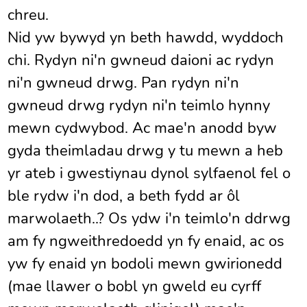
chreu.
Nid yw bywyd yn beth hawdd, wyddoch
chi. Rydyn ni'n gwneud daioni ac rydyn
ni'n gwneud drwg. Pan rydyn ni'n
gwneud drwg rydyn ni'n teimlo hynny
mewn cydwybod. Ac mae'n anodd byw
gyda theimladau drwg y tu mewn a heb
yr ateb i gwestiynau dynol sylfaenol fel o
ble rydw i'n dod, a beth fydd ar ôl
marwolaeth..? Os ydw i'n teimlo'n ddrwg
am fy ngweithredoedd yn fy enaid, ac os
yw fy enaid yn bodoli mewn gwirionedd
(mae llawer o bobl yn gweld eu cyrff