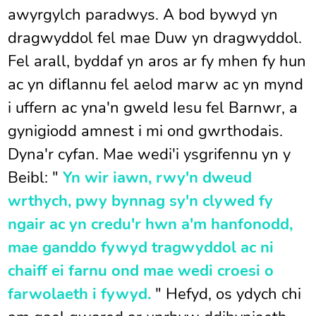
awyrgylch paradwys. A bod bywyd yn
dragwyddol fel mae Duw yn dragwyddol.
Fel arall, byddaf yn aros ar fy mhen fy hun
ac yn diflannu fel aelod marw ac yn mynd
i uffern ac yna'n gweld Iesu fel Barnwr, a
gynigiodd amnest i mi ond gwrthodais.
Dyna'r cyfan. Mae wedi'i ysgrifennu yn y
Beibl: "
Yn wir iawn, rwy'n dweud
wrthych, pwy bynnag sy'n clywed fy
ngair ac yn credu'r hwn a'm hanfonodd,
mae ganddo fywyd tragwyddol ac ni
chaiff ei farnu ond mae wedi croesi o
farwolaeth i fywyd.
" Hefyd, os ydych chi