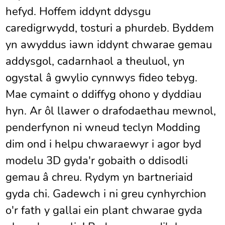
hefyd. Hoffem iddynt ddysgu
caredigrwydd, tosturi a phurdeb. Byddem
yn awyddus iawn iddynt chwarae gemau
addysgol, cadarnhaol a theuluol, yn
ogystal â gwylio cynnwys fideo tebyg.
Mae cymaint o ddiffyg ohono y dyddiau
hyn. Ar ôl llawer o drafodaethau mewnol,
penderfynon ni wneud teclyn Modding
dim ond i helpu chwaraewyr i agor byd
modelu 3D gyda'r gobaith o ddisodli
gemau â chreu. Rydym yn bartneriaid
gyda chi. Gadewch i ni greu cynhyrchion
o'r fath y gallai ein plant chwarae gyda