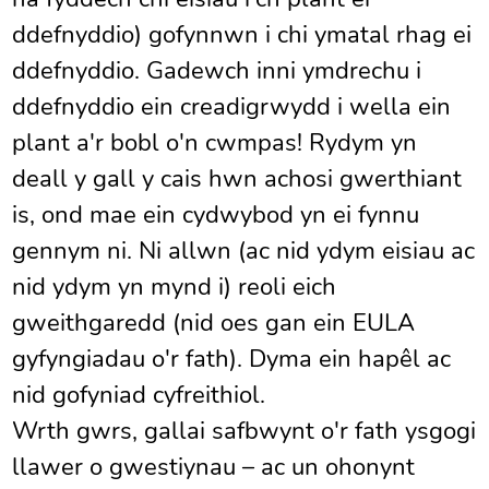
ddefnyddio) gofynnwn i chi ymatal rhag ei
​​ddefnyddio. Gadewch inni ymdrechu i
ddefnyddio ein creadigrwydd i wella ein
plant a'r bobl o'n cwmpas! Rydym yn
deall y gall y cais hwn achosi gwerthiant
is, ond mae ein cydwybod yn ei fynnu
gennym ni. Ni allwn (ac nid ydym eisiau ac
nid ydym yn mynd i) reoli eich
gweithgaredd (nid oes gan ein EULA
gyfyngiadau o'r fath). Dyma ein hapêl ac
nid gofyniad cyfreithiol.
Wrth gwrs, gallai safbwynt o'r fath ysgogi
llawer o gwestiynau – ac un ohonynt