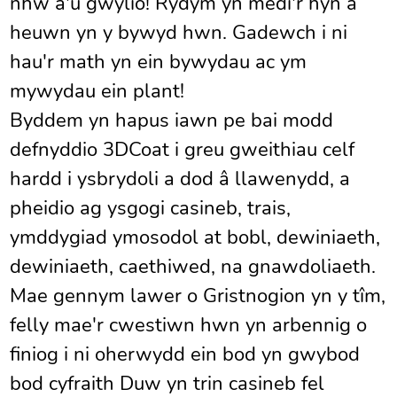
nhw a'u gwylio! Rydym yn medi'r hyn a
heuwn yn y bywyd hwn. Gadewch i ni
hau'r math yn ein bywydau ac ym
mywydau ein plant!
Byddem yn hapus iawn pe bai modd
defnyddio 3DCoat i greu gweithiau celf
hardd i ysbrydoli a dod â llawenydd, a
pheidio ag ysgogi casineb, trais,
ymddygiad ymosodol at bobl, dewiniaeth,
dewiniaeth, caethiwed, na gnawdoliaeth.
Mae gennym lawer o Gristnogion yn y tîm,
felly mae'r cwestiwn hwn yn arbennig o
finiog i ni oherwydd ein bod yn gwybod
bod cyfraith Duw yn trin casineb fel