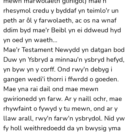
mewn marwolaeth glinigol) mae'n
rhesymol credu y byddaf yn teimlo'r un
peth ar ôl y farwolaeth, ac os na wnaf
ddim byd mae'r Beibl yn ei ddweud hyd
yn oed yn waeth…
Mae'r Testament Newydd yn datgan bod
Duw yn Ysbryd a minnau'n ysbryd hefyd,
yn byw yn y corff. Ond rwy'n debyg i
gangen wedi'i thorri i ffwrdd o goeden.
Mae yna rai dail ond mae mewn
gwirionedd yn farw. Ar y naill ochr, mae
rhywfaint o fywyd y tu mewn, ond ar y
llaw arall, rwy'n farw'n ysbrydol. Nid yw
fy holl weithredoedd da yn bwysig yma