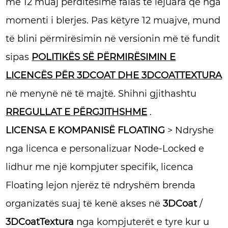
me 12 muaj përditësime falas të lejuara që nga
momenti i blerjes. Pas këtyre 12 muajve, mund
të blini përmirësimin në versionin më të fundit
sipas
POLITIKËS SË PËRMIRËSIMIN E
LICENCËS PËR 3DCOAT DHE 3DCOATTEXTURA
në menynë në të majtë. Shihni gjithashtu
RREGULLAT E PËRGJITHSHME
.
LICENSA E KOMPANISË FLOATING
> Ndryshe
nga licenca e personalizuar Node-Locked e
lidhur me një kompjuter specifik, licenca
Floating lejon njerëz të ndryshëm brenda
organizatës suaj të kenë akses në
3DCoat
/
3DCoatTextura
nga kompjuterët e tyre kur u