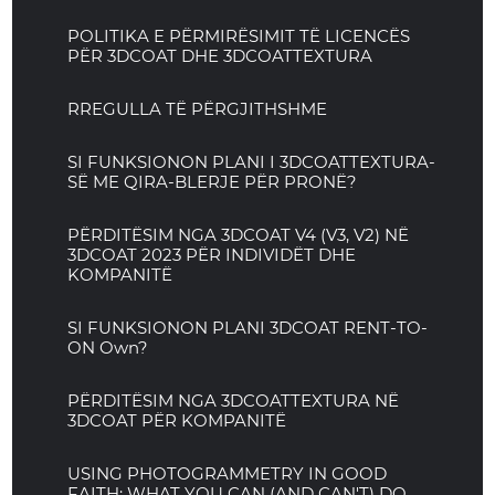
POLITIKA E PËRMIRËSIMIT TË LICENCËS
PËR 3DCOAT DHE 3DCOATTEXTURA
RREGULLA TË PËRGJITHSHME
SI FUNKSIONON PLANI I 3DCOATTEXTURA-
SË ME QIRA-BLERJE PËR PRONË?
PËRDITËSIM NGA 3DCOAT V4 (V3, V2) NË
3DCOAT 2023 PËR INDIVIDËT DHE
KOMPANITË
SI FUNKSIONON PLANI 3DCOAT RENT-TO-
ON Own?
PËRDITËSIM NGA 3DCOATTEXTURA NË
3DCOAT PËR KOMPANITË
USING PHOTOGRAMMETRY IN GOOD
FAITH: WHAT YOU CAN (AND CAN'T) DO