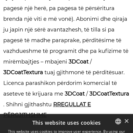
pagesë një herë, pa pagesa të përsëritura
brenda një viti e më vonë). Abonimi dhe qiraja
ju japin një sërë avantazhesh, të tilla si pa
pagesë të madhe paraprake, përditësime të
vazhdueshme të programit dhe pa kufizime të
mirëmbajtjes – mbajeni
3DCoat
/
3DCoatTextura
tuaj gjithmonë të përditësuar.
Licenca parashikon përdorim komercial të
aseteve të krijuara me
3DCoat
/
3DCoatTextura
. Shihni gjithashtu
RREGULLAT E
PËRGJITHSHME
.
×
This website uses cookies
This website uses cookies to improve user experience. By using our