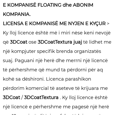
E
KOMPANISË FLOATING dhe
ABONIM
KOMPANIA.
LICENSA E KOMPANISË ME NYJEN E KYÇUR
>
Ky lloj licence është më i miri nëse keni nevojë
që
3DCoat
ose
3DCoatTextura juaj
të lidhet me
një kompjuter specifik brenda organizatës
suaj. Paguani një herë dhe merrni një licencë
të përhershme që mund ta përdorni për aq
kohë sa dëshironi. Licenca parashikon
përdorim komercial të aseteve të krijuara me
3DCoat
/
3DCoatTextura
. Ky lloj licence është
një licencë e përhershme me pagesë një herë