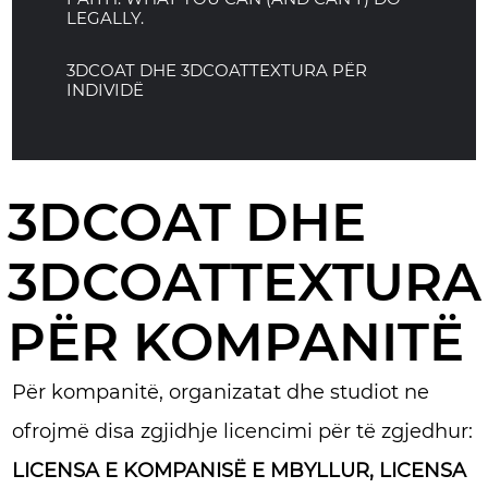
LEGALLY.
3DCOAT DHE 3DCOATTEXTURA PËR
INDIVIDË
3DCOAT DHE
3DCOATTEXTURA
PËR KOMPANITË
Për kompanitë, organizatat dhe studiot ne
ofrojmë disa zgjidhje licencimi për të zgjedhur:
LICENSA E KOMPANISË E MBYLLUR, LICENSA