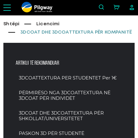
with love from Ukraine
Shtëpi
Licencimi
3DCOAT DHE 3DCOATTEXTURA PËR KOMPANITË
Artikuj të rekomanduar
3DCOATTEXTURA PER STUDENTET Per 1€
PËRMIRËSO NGA 3DCOATTEXTURA NË
3DCOAT PËR INDIVIDËT
3DCOAT DHE 3DCOATTEXTURA PËR
SHKOLLAT/UNIVERSITETET
PASKON 3D PËR STUDENTË