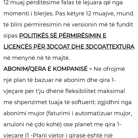
12 muaj përditësime falas të lejuara që nga
momenti i blerjes. Pas këtyre 12 muajve, mund
të blini përmirësimin në versionin më të fundit
sipas
POLITIKËS SË PËRMIRËSIMIN E
LICENCËS PËR 3DCOAT DHE 3DCOATTEXTURA
në menynë në të majtë.
ABONIM/QERA E KOMPANISË
> Ne ofrojmë
një plan të bazuar në abonim dhe qira 1-
vjeçare për t'ju dhënë fleksibilitet maksimal
me shpenzimet tuaja të softuerit: zgjidhni nga
abonimi mujor (faturimi i automatizuar mujor,
anuloni në çdo kohë) ose planet me qira 1-
vjeçare (1 -Plani vjetor i qirasë është një