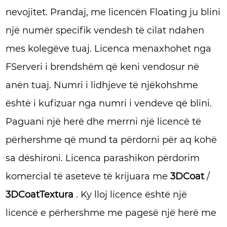
nevojitet. Prandaj, me licencën Floating ju blini
një numër specifik vendesh të cilat ndahen
mes kolegëve tuaj. Licenca menaxhohet nga
FServeri i brendshëm që keni vendosur në
anën tuaj. Numri i lidhjeve të njëkohshme
është i kufizuar nga numri i vendeve që blini.
Paguani një herë dhe merrni një licencë të
përhershme që mund ta përdorni për aq kohë
sa dëshironi. Licenca parashikon përdorim
komercial të aseteve të krijuara me
3DCoat
/
3DCoatTextura
. Ky lloj licence është një
licencë e përhershme me pagesë një herë me