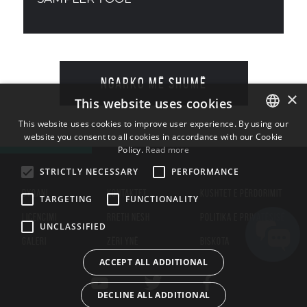
NGARKO MË SHUMË
×
This website uses cookies
This website uses cookies to improve user experience. By using our
website you consent to all cookies in accordance with our Cookie
ENGLISH
Policy.
Read more
BULGARIAN
STRICTLY NECESSARY
PERFORMANCE
CROATIAN
DYQANI
KONTAKTET
KUSHTET E PËRDORIMIT
TARGETING
FUNCTIONALITY
CZECH
LICENCIMI
RRETH NESH
POLITIKA E PRIVATËSISË
UNCLASSIFIED
DANISH
GALERI
ZËRI YNË
BISKOTA
DUTCH
ACCEPT ALL ADDITIONAL
ESTONIAN
DECLINE ALL ADDITIONAL
FINNISH