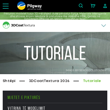
with love from Ukraine
Pikturoni modelet tuaja 3D më shpejt duke përdorur Furça, Materiale Inteligjente
dhe shtresa, Krijoni tekstura të pikturuara me dorë dhe PBR , Qasuni në
bibliotekën PBR FALAS, Mësim i pakufizuar falas.
Tutoriale
IMAGE BY SERGII GOLOTOVSKIY
Shtëpi
3DCoatTextura 2026
Tutoriale
MJETET E PIKTURËS
VITRINA TË MODELIMIT