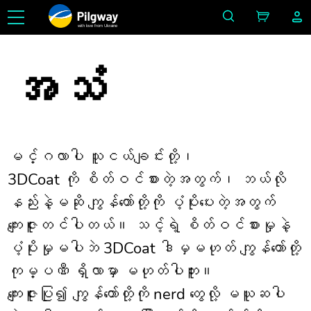
with love from Ukraine
အသံ
မင်္ဂလာပါ သူငယ်ချင်းတို့၊
3DCoat ကို စိတ်ဝင်စားတဲ့အတွက်၊ ဘယ်လို
နည်းနဲ့မဆို ကျွန်တော်တို့ကို ပံ့ပိုးပေးတဲ့အတွက်
ကျေးဇူးတင်ပါတယ်။ သင့်ရဲ့ စိတ်ဝင်စားမှုနဲ့
ပံ့ပိုးမှုမပါဘဲ 3DCoat ဒါမှမဟုတ် ကျွန်တော်တို့
ကုမ္ပဏီ ရှိလာမှာ မဟုတ်ပါဘူး။
ကျေးဇူးပြု၍ ကျွန်တော်တို့ကို nerd တွေလို့ မယူဆပါ