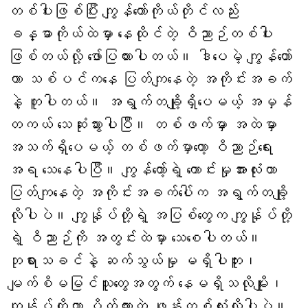
တစ်ပါးဖြစ်ပြီး ကျွန်တော်ကိုယ်တိုင်လည်း
ခန္ဓာကိုယ်ထဲမှာ နေထိုင်တဲ့ ဝိညာဉ်တစ်ပါး
ဖြစ်တယ်လို့ ဖော်ပြထားပါတယ်။ ဒါပေမဲ့ ကျွန်တော်
ဟာ သစ်ပင်ကနေ ပြတ်ကျနေတဲ့ အကိုင်းအခက်
နဲ့ တူပါတယ်။ အရွက်တချို့ရှိပေမယ့် အမှန်
တကယ် သေဆုံးသွားပါပြီ။ တစ်ဖက်မှာ အထဲမှာ
အသက်ရှိပေမယ့် တစ်ဖက်မှာတော့ ဝိညာဉ်ရေး
အရ သေနေပါပြီ။ ကျွန်တော့်ရဲ့ ကောင်းမှုအားလုံးဟာ
ပြတ်ကျနေတဲ့ အကိုင်းအခက်ပေါ်က အရွက်တချို့
လိုပါပဲ။ ကျွန်ုပ်တို့ရဲ့ အပြစ်တွေက ကျွန်ုပ်တို့
ရဲ့ ဝိညာဉ်ကို အတွင်းထဲမှာ သေစေပါတယ်။
ဘုရားသခင်နဲ့ ဆက်သွယ်မှု မရှိပါဘူး၊
မျက်စိမမြင်သူတွေအတွက် နေမရှိသလိုမျိုး၊
ကျွန်ုပ်တို့ဟာ ပိတ်ထားတဲ့ ဖုန်းတစ်လုံးလိုပါပဲ။