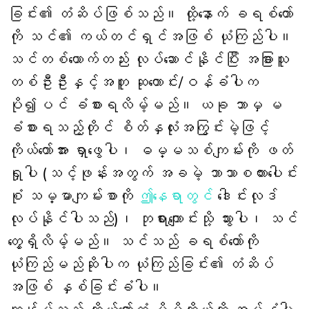
ခြင်း၏ တံဆိပ်ဖြစ်သည်။ ထို့နောက် ခရစ်တော်
ကို သင်၏ ကယ်တင်ရှင်အဖြစ် ယုံကြည်ပါ။
သင်တစ်ယောက်တည်း လုပ်ဆောင်နိုင်ပြီး အခြားသူ
တစ်ဦးဦးနှင့်အတူ ဆုတောင်း/ဝန်ခံပါက
ပို၍ပင် ခံစားရလိမ့်မည်။ ယခု ဘာမှ မ
ခံစားရသည့်တိုင် စိတ်နှလုံးအကြွင်းမဲ့ဖြင့်
ကိုယ်တော်အား ရှာဖွေပါ၊ ဓမ္မသစ်ကျမ်းကို ဖတ်
ရှုပါ (သင့်ဖုန်းအတွက် အခမဲ့ ဘာသာစကားပေါင်း
စုံ သမ္မာကျမ်းစာကို
ဤနေရာတွင်
ဒေါင်းလုဒ်
လုပ်နိုင်ပါသည်)၊ ဘုရားကျောင်းသို့ သွားပါ၊ သင်
တွေ့ရှိလိမ့်မည်။ သင်သည် ခရစ်တော်ကို
ယုံကြည်မည်ဆိုပါက ယုံကြည်ခြင်း၏ တံဆိပ်
အဖြစ် နှစ်ခြင်းခံပါ။