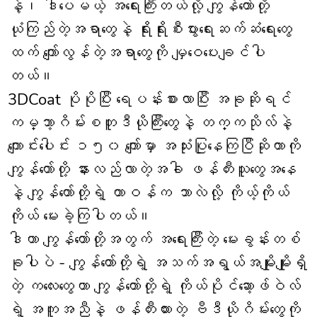
နဲ့၊ ဒါပေမယ့် အရေးကြီးတယ်လို့ ကျွန်တော်တို့
ယုံကြည်တဲ့အရာတွေနဲ့ ရိုးရိုးစီးပွားရေးဆက်ဆံရေးတွေ
ထက် ကျော်လွန်တဲ့အရာတွေကို မျှဝေပေးချင်ပါ
တယ်။
3DCoat ပိုပိုပြီး ရေပန်းစားလာပြီး အခုဆိုရင်
ကမ္ဘာ့ဂိမ်းစတူဒီယိုကြီးတွေနဲ့ တက္ကသိုလ်နဲ့
ကျောင်းပေါင်း ၁၅၀ ကျော်မှာ အသုံးပြုနေကြပြီဆိုတာကို
ကျွန်တော်တို့ နားလည်လာတဲ့အခါ ဖန်တီးသူတွေအနေ
နဲ့ ကျွန်တော်တို့ရဲ့ တာဝန်က ဘာလဲလို့ ကိုယ့်ကိုယ်
ကိုယ် မေးခဲ့ကြပါတယ်။
ဒါဟာ ကျွန်တော်တို့အတွက် အရေးကြီးတဲ့ မေးခွန်းတစ်
ခုပါပဲ - ကျွန်တော်တို့ရဲ့ အသက်အရွယ်အမျိုးမျိုးရှိ
တဲ့ ကလေးတွေဟာ ကျွန်တော်တို့ရဲ့ ကိုယ်ပိုင်ဆော့ဖ်ဝဲလ်
ရဲ့ အကူအညီနဲ့ ဖန်တီးထားတဲ့ ဗီဒီယိုဂိမ်းတွေကို