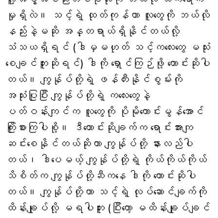
မှုရှိလဲ။ သင့်ရဲ့ ထုတ်ကုန်ဟာ လူတွေကို ဘယ်လို
နည်းနဲ့မဆို အန္တရာယ်ရှိနိုင်တယ်လို့
သံသယရှိရင် (ဒါမှမဟုတ် သင့်ကလေးတွေ မသုံး
စေချင်ဘူးဆိုရင်) ဒါကို ရှောင်ကြဉ်ဖို့ တောင်းဆိုပါ
တယ်။ ကျွန်ုပ်တို့ရဲ့ ဖန်တီးနိုင်စွမ်းကို
အသုံးပြုပြီး ကျွန်ုပ်တို့ရဲ့ ကလေးတွေနဲ့
ပတ်ဝန်းကျင်က လူတွေကို ပိုမိုကောင်းမွန်အောင်
ကြိုးစားကြပါစို့။ ဒီတောင်းဆိုချက်က ရောင်းအားကျ
ဆင်းစေနိုင်တယ်ဆိုတာ ကျွန်ုပ်တို့ နားလည်ပါ
တယ်၊ ဒါပေမယ့် ကျွန်ုပ်တို့ရဲ့ ကိုယ်ကိုယ်ကိုယ်
သိစိတ်က ကျွန်ုပ်တို့ဆီကနေ ဒါကို တောင်းဆိုပါ
တယ်။ ကျွန်ုပ်တို့ဟာ သင့်ရဲ့ လုပ်ဆောင်ချက်ကို
ထိန်းချုပ်လို့ မရပါဘူး (ပြီးတော့ မထိန်းချုပ်ချင်