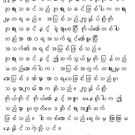
ဘုရားသခင်သည် ဘုရားသခင်ဖြစ်ပါက တရား
မျှတရမည်။ အပြစ်သည် ကျွန်ုပ်တို့ကို
ဘုရားသခင်နှင့် ခွဲခွာစေပြီး ကိုယ်တော်တစ်ပါး
တည်းသာ ထာဝရအသက်ရှင်တော်မူပြီး
အသက်၏အရင်းအမြစ်ဖြစ်သည်။
ဘုရားသခင်နှင့် ဤဆက်သွယ်မှုကို ပြန်လည်
မတည်ဆောက်ပါက၊ အပြစ်အတွက် တရားမျှတ
သောပြစ်ဒဏ်မှာ ထာဝရသေခြင်းဖြစ်သည်ဟု
သမ္မာကျမ်းစာက ဆိုသည်။ ကျွန်ုပ်တို့
ကိုယ်တိုင် ကိုယ်တော်နှင့်အတူ မနေလိုပါက ဤ
သည်မှာ ယုတ္တိဗေဒဆိုင်ရာအကျိုးဆက်
ဖြစ်သည်။ ငါးတစ်ကောင်သည် ရေထဲမှ ကြာကြာမ
နေနိုင်သကဲ့သို့ပင်။