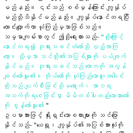
မည်နည်း။ ၎င်းသည် စစ်မှန်ကြောင်း ကျွန်ုပ်
မည်သို့သိနိုင်မည်နည်း။ ကျွန်ုပ်နောင်တရပြီး
တောင်းလျှောက်ကာ ယုံကြည်မှသာဖြစ်သည်။
သမ္မာကျမ်းစာတွင် ဤသို့ရေးထားသည်-
"ထို့ကြောင့်
နောင်တရ၍ ဘုရားသခင်ထံတော်သို့ လှည့်လာကြ
လော့။ သို့မှသာ သင်တို့၏အပြစ်များကို ပယ်ဖျက်
နိုင်မည်။
ဘုရားသခင်သည် လောကကို အလွန်
ချစ်တော်မူ၏။ ကိုယ်တော်ကို ယုံကြည်သောသူအပေါင်း
တို့သည် ပျက်စီးခြင်းသို့မရောက်၊ ထာဝရ
အသက်ကိုရစေခြင်းငှာ မိမိတစ်ပါးတည်းသောသားတော်
ကို စွန့်တော်မူ၏
"
ဥပမာအားဖြင့် ရိုးရှင်းသောစကားများကို သင်ပြော
နိုင်သည်- "ယေရှု၊ ကျွန်ုပ်၏အပြစ်အားလုံးကို