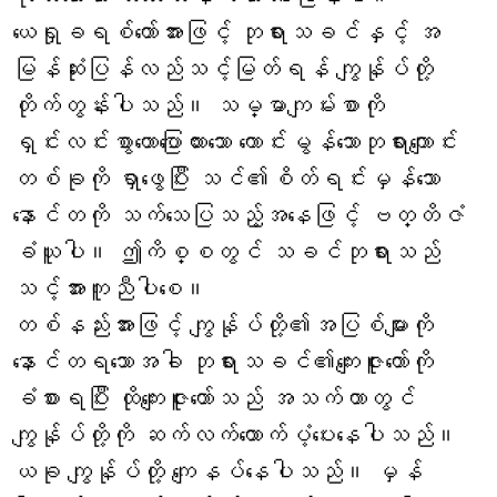
ယေရှုခရစ်တော်အားဖြင့် ဘုရားသခင်နှင့် အ
မြန်ဆုံးပြန်လည်သင့်မြတ်ရန် ကျွန်ုပ်တို့
တိုက်တွန်းပါသည်။ သမ္မာကျမ်းစာကို
ရှင်းလင်းစွာဟောပြောထားသော ကောင်းမွန်သောဘုရားကျောင်း
တစ်ခုကို ရှာဖွေပြီး သင်၏စိတ်ရင်းမှန်သော
နောင်တကို သက်သေပြသည့်အနေဖြင့် ဗတ္တိဇံ
ခံယူပါ။ ဤကိစ္စတွင် သခင်ဘုရားသည်
သင့်အားကူညီပါစေ။
တစ်နည်းအားဖြင့် ကျွန်ုပ်တို့၏အပြစ်များကို
နောင်တရသောအခါ ဘုရားသခင်၏ကျေးဇူးတော်ကို
ခံစားရပြီး ထိုကျေးဇူးတော်သည် အသက်တာတွင်
ကျွန်ုပ်တို့ကို ဆက်လက်ထောက်ပံ့ပေးနေပါသည်။
ယခု ကျွန်ုပ်တို့ ကျေနပ်နေပါသည်။ မှန်