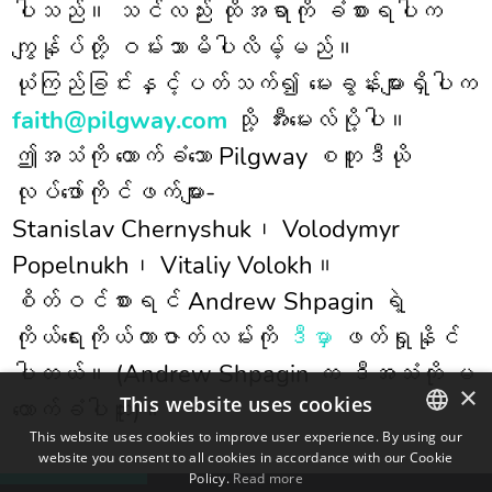
ပါသည်။ သင်လည်း ထိုအရာကို ခံစားရပါက
ကျွန်ုပ်တို့ ဝမ်းသာမိပါလိမ့်မည်။
ယုံကြည်ခြင်းနှင့်ပတ်သက်၍ မေးခွန်းများရှိပါက
faith@pilgway.com
သို့ အီးမေးလ်ပို့ပါ။
ဤအသံကို ထောက်ခံသော Pilgway စတူဒီယို
လုပ်ဖော်ကိုင်ဖက်များ-
Stanislav Chernyshuk၊ Volodymyr
Popelnukh၊ Vitaliy Volokh။
စိတ်ဝင်စားရင် Andrew Shpagin ရဲ့
ကိုယ်ရေးကိုယ်တာဇာတ်လမ်းကို
ဒီမှာ
ဖတ်ရှုနိုင်
ပါတယ်။ (Andrew Shpagin က ဒီအသံကို မ
×
This website uses cookies
ထောက်ခံပါဘူး)။
This website uses cookies to improve user experience. By using our
website you consent to all cookies in accordance with our Cookie
ENGLISH
Policy.
Read more