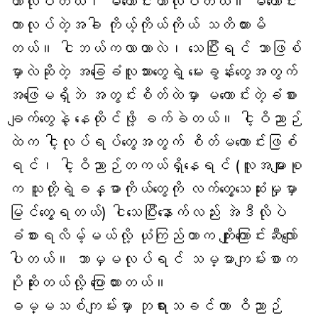
တာလုပ်တယ်၊ မကောင်းတာလုပ်တယ်။ မကောင်း
တာလုပ်တဲ့အခါ ကိုယ့်ကိုယ်ကိုယ် သတိထားမိ
တယ်။ ငါဘယ်ကလာတာလဲ၊ သေပြီးရင် ဘာဖြစ်
မှာလဲဆိုတဲ့ အခြေခံလူသားတွေရဲ့ မေးခွန်းတွေအတွက်
အဖြေမရှိဘဲ အတွင်းစိတ်ထဲမှာ မကောင်းတဲ့ခံစား
ချက်တွေနဲ့ နေထိုင်ဖို့ ခက်ခဲတယ်။ ငါ့ဝိညာဉ်
ထဲက ငါ့လုပ်ရပ်တွေအတွက် စိတ်မကောင်းဖြစ်
ရင်၊ ငါ့ဝိညာဉ်တကယ်ရှိနေရင် (လူအများစု
က သူတို့ရဲ့ခန္ဓာကိုယ်တွေကို လက်တွေ့သေဆုံးမှုမှာ
မြင်တွေ့ရတယ်) ငါသေပြီးနောက်လည်း အဲဒီလိုပဲ
ခံစားရလိမ့်မယ်လို့ ယုံကြည်တာက ကျိုးကြောင်းဆီလျော်
ပါတယ်။ ဘာမှမလုပ်ရင် သမ္မာကျမ်းစာက
ပိုဆိုးတယ်လို့ ပြောထားတယ်။
ဓမ္မသစ်ကျမ်းမှာ ဘုရားသခင်ဟာ ဝိညာဉ်