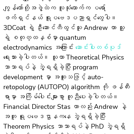
ကျွန်တော်တို့အဖွဲ့ထဲက လူသုံးယောက်က ပရော်
ဖက်ရှင်နယ် ရူပဗေဒပညာရှင်တွေပါ။
3DCoat ရဲ့ ဦးဆောင်တီထွင်သူ Andrew ဟာ သူ့
ရဲ့ စတုတ္ထနှစ်မှာ quantum
electrodynamics အကြောင်း
ဆောင်းပါးတစ်ပုဒ်
ရေးသားခဲ့ပါတယ်။ သူဟာ Theoretical Physics
ဘာသာရပ်နဲ့ ဘွဲ့ရရှိခဲ့ပြီး program
development မှာ အထူးသဖြင့် auto-
retopology (AUTOPO) algorithm ကို ဖန်တီး
ရာမှာ အကြိမ်ပေါင်းများစွာ ကူညီပေးခဲ့ပါတယ်။
Financial Director Stas ဟာလည်း Andrew နဲ့
အတူ ရူပဗေဒဌာနကနေ ဘွဲ့ရရှိခဲ့ပြီး
Theorem Physics ဘာသာရပ်နဲ့ PhD ဘွဲ့ရရှိ