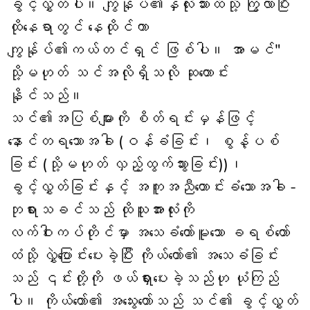
ခွင့်လွှတ်ပါ။ ကျွန်ုပ်၏နှလုံးသားထဲသို့ ကြွလာပြီး
ထိုနေရာတွင် နေထိုင်ကာ
ကျွန်ုပ်၏ကယ်တင်ရှင် ဖြစ်ပါ။ အာမင်"
သို့မဟုတ် သင်အလိုရှိသလို ဆုတောင်း
နိုင်သည်။
သင်၏အပြစ်များကို စိတ်ရင်းမှန်ဖြင့်
နောင်တရသောအခါ (ဝန်ခံခြင်း၊ စွန့်ပစ်
ခြင်း (သို့မဟုတ် လှည့်ထွက်သွားခြင်း))၊
ခွင့်လွှတ်ခြင်းနှင့် အကူအညီတောင်းခံသောအခါ -
ဘုရားသခင်သည် ထိုသူအားလုံးကို
လက်ဝါးကပ်တိုင်မှာ အသေခံတော်မူသော ခရစ်တော်
ထံသို့ လွှဲပြောင်းပေးခဲ့ပြီး ကိုယ်တော်၏ အသေခံခြင်း
သည် ၎င်းတို့ကို ဖယ်ရှားပေးခဲ့သည်ဟု ယုံကြည်
ပါ။ ကိုယ်တော်၏ အသွေးတော်သည် သင်၏ ခွင့်လွှတ်