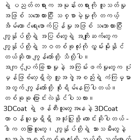
ရဲ့ ပညတ်တရားက အမုန်းတရားကို လူသတ်မှု
အဖြစ် သဘောထားပြီး သစ္စာမဲ့မှုကို တကယ့်
အိမ်ထောင်ရေးဖောက်ပြန်မှုအဖြစ် သဘောထားပြီး
ကျွန်ုပ်တို့ရဲ့ အပြစ်တွေရဲ့ အကျိုးဆက်တွေက
ကျွန်ုပ်တို့ရဲ့ ဘဝတစ်ခုလုံးကို လွှမ်းမိုးနိုင်
တယ်ဆိုတာ ကျွန်တော်တို့ သိလို့ပါ။
အကျင့်ပျက်ခြစားမှုနဲ့ အကြမ်းဖက်မှုတွေက ပုံ
မှန်ဖြစ်လေ့ရှိတဲ့ လူ့အဖွဲ့အစည်းရဲ့ ကံကြမ္မာ
အတွက် ကျွန်တော်တို့ စိုးရိမ်နေကြပါတယ်။
တစ်ခုခု ပြောင်းလဲနိုင်ပါသလား။
3DCoat ရဲ့ ဖန်တီးသူတွေအနေနဲ့ 3DCoat
တာဝန်ယူမှုရှိရှိ အသုံးပြုဖို့ တောင်းဆိုပါတယ် -
ဒါက တခြားသူတွေ၊ ကျွန်ုပ်တို့ရဲ့ သားသမီးတွေနဲ့
လူ့အဖွဲ့အစည်းတစ်ခုလုံးကို ဘယ်လို သက်ရောက်