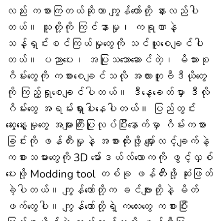
လည်း ကစားကြတယ်ဆိုတာ ကျွန်တော်တို့ နားလည်ပါ
တယ်။ သူတို့ကို ကြင်နာမှု၊ ကရုဏာနဲ့
သန့်ရှင်းစင်ကြယ်မှုတွေကို သင်ယူစေချင်ပါ
တယ်။ ပညာပေး၊ အပြုသဘောဆောင်တဲ့၊ မိသားစု
ဂိမ်းတွေကို ကစားစေချင်သလို အလားတူဗီဒီယိုတွေ
ကို ကြည့်ရှုစေချင်ပါတယ်။ ဒီနေ့ခေတ်မှာ ဒီလို
ဂိမ်းတွေ အရမ်းရှားပါးနေပါတယ်။ ပြည်တွင်း
ဆွေးနွေးမှုတွေ အများကြီးပြုလုပ်ပြီးနောက်မှာ ဂိမ်းကစား
ခြင်းကို ဖန်တီးမှုနဲ့ အစားထိုးဖို့ မျှော်လင့်ချက်နဲ့
ကစားသမားတွေကို 3D မော်ဒယ်လ်လောကကို ဖွင့်လှစ်
ပေးဖို့ Modding tool တစ်ခု ဖန်တီးဖို့ ဆုံးဖြတ်
ခဲ့ပါတယ်။ ကျွန်တော်တို့က ခင်ဗျားတို့နဲ့ မိတ်
ဖက်တွေပါ။ ကျွန်တော်တို့ရဲ့ ကလေးတွေ ကစားပြီး