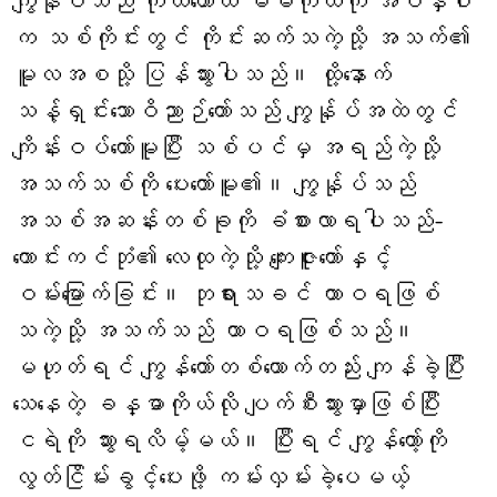
ကျွန်ုပ်သည် ကိုယ်တော်ထံ မိမိကိုယ်ကို အပ်နှံပါ
က သစ်ကိုင်းတွင် ကိုင်းဆက်သကဲ့သို့ အသက်၏
မူလအစသို့ ပြန်သွားပါသည်။ ထို့နောက်
သန့်ရှင်းသောဝိညာဉ်တော်သည် ကျွန်ုပ်အထဲတွင်
ကျိန်းဝပ်တော်မူပြီး သစ်ပင်မှ အရည်ကဲ့သို့
အသက်သစ်ကို ပေးတော်မူ၏။ ကျွန်ုပ်သည်
အသစ်အဆန်းတစ်ခုကို ခံစားလာရပါသည်-
ကောင်းကင်ဘုံ၏ လေထုကဲ့သို့ ကျေးဇူးတော်နှင့်
ဝမ်းမြောက်ခြင်း။ ဘုရားသခင် ထာဝရဖြစ်
သကဲ့သို့ အသက်သည် ထာဝရဖြစ်သည်။
မဟုတ်ရင် ကျွန်တော်တစ်ယောက်တည်း ကျန်ခဲ့ပြီး
သေနေတဲ့ ခန္ဓာကိုယ်လို ပျက်စီးသွားမှာဖြစ်ပြီး
ငရဲကို သွားရလိမ့်မယ်။ ပြီးရင် ကျွန်တော့်ကို
လွတ်ငြိမ်းခွင့်ပေးဖို့ ကမ်းလှမ်းခဲ့ပေမယ့်