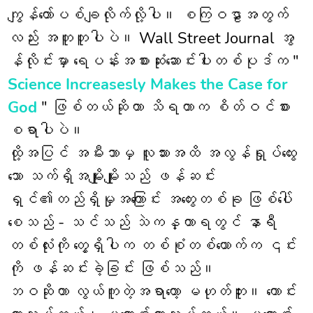
ကျွန်တော်ပစ်ချလိုက်လို့ပါ။ စကြဝဠာအတွက်
လည်း အတူတူပါပဲ။ Wall Street Journal အွ
န်လိုင်းမှာ ရေပန်းအစားဆုံးဆောင်းပါးတစ်ပုဒ်က "
Science Increasesly Makes the Case for
God
" ဖြစ်တယ်ဆိုတာ သိရတာက စိတ်ဝင်စား
စရာပါပဲ။
ထို့အပြင် အမီးဘာမှ လူသားအထိ အလွန်ရှုပ်ထွေး
သော သက်ရှိအမျိုးမျိုးသည် ဖန်ဆင်း
ရှင်၏တည်ရှိမှုအကြောင်း အတွေးတစ်ခု ဖြစ်ပေါ်
စေသည် - သင်သည် သဲကန္တာရတွင် နာရီ
တစ်လုံးကို တွေ့ရှိပါက တစ်စုံတစ်ယောက်က ၎င်း
ကို ဖန်ဆင်းခဲ့ခြင်း ဖြစ်သည်။
ဘဝဆိုတာ လွယ်ကူတဲ့အရာတော့ မဟုတ်ဘူး။ ကောင်း