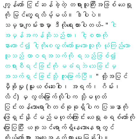
ကျွန်တော် ငြင်းဆန်ခဲ့တဲ့ တရားသူကြီးအဖြစ် ယေရှု
ကို မြင်တွေ့ရလိမ့်မယ်။ ဒါပါပဲ။
သမ္မာကျမ်းစာမှာ ဒီလိုရေးထားပါတယ်- "
ငါ
အမှန်အကန်ဆိုသည်ကား၊ ငါ့စကားကို
နားထောင်၍ ငါ့ကိုစေလွှတ်တော်မူသောသူကို ယုံကြည်သော
သူသည် ထာဝရအသက်ကို ရသည်ဖြစ်၍
တရားစီရင်ခြင်းကို မခံရဘဲ သေခြင်းမှ
အသက်ရှင်ခြင်းသို့ ကူးမြောက်ပြီ။
" ထို့အပြင်
မှီခိုမှု (မူးယစ်ဆေးဝါး၊ အရက်၊ ဂိမ်း၊
လိင်) မှ လွတ်မြောက်လိုပါက သို့မဟုတ်
ပြင်းထန်သောရောဂါတစ်ခုခုရှိပါက ပြဿနာကို
ဖြေရှင်းနိုင်မည်မဟုတ်ကြောင်း ယေရှုခရစ်တော်ကို
ပြောပြပြီး ယခုသင်ရောက်ရှိနေသောနေရာတွင်
ကိုယ်တော်အား အလေးအနက်ထား မေးမြန်းပါ။