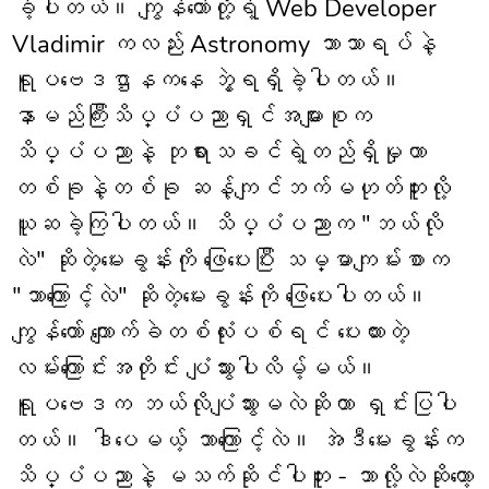
ခဲ့ပါတယ်။ ကျွန်တော်တို့ရဲ့ Web Developer
Vladimir ကလည်း Astronomy ဘာသာရပ်နဲ့
ရူပဗေဒဌာနကနေ ဘွဲ့ရရှိခဲ့ပါတယ်။
နာမည်ကြီးသိပ္ပံပညာရှင်အများစုက
သိပ္ပံပညာနဲ့ ဘုရားသခင်ရဲ့တည်ရှိမှုဟာ
တစ်ခုနဲ့တစ်ခု ဆန့်ကျင်ဘက်မဟုတ်ဘူးလို့
ယူဆခဲ့ကြပါတယ်။ သိပ္ပံပညာက "ဘယ်လို
လဲ" ဆိုတဲ့မေးခွန်းကို ဖြေပေးပြီး သမ္မာကျမ်းစာက
"ဘာကြောင့်လဲ" ဆိုတဲ့မေးခွန်းကို ဖြေပေးပါတယ်။
ကျွန်တော် ကျောက်ခဲတစ်လုံးပစ်ရင် ပေးထားတဲ့
လမ်းကြောင်းအတိုင်း ပျံသွားပါလိမ့်မယ်။
ရူပဗေဒက ဘယ်လိုပျံသွားမလဲဆိုတာ ရှင်းပြပါ
တယ်။ ဒါပေမယ့် ဘာကြောင့်လဲ။ အဲဒီမေးခွန်းက
သိပ္ပံပညာနဲ့ မသက်ဆိုင်ပါဘူး - ဘာလို့လဲဆိုတော့