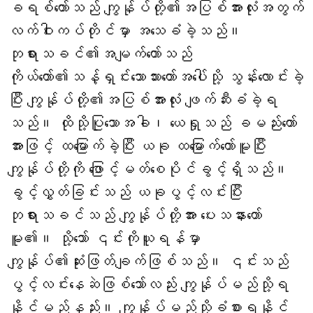
ခရစ်တော်သည် ကျွန်ုပ်တို့၏အပြစ်အားလုံးအတွက်
လက်ဝါးကပ်တိုင်မှာ အသေခံခဲ့သည်။
ဘုရားသခင်၏အမျက်တော်သည်
ကိုယ်တော်၏သန့်ရှင်းသောသားတော်အပေါ်သို့ သွန်းလောင်းခဲ့
ပြီး ကျွန်ုပ်တို့၏အပြစ်အားလုံး ဖျက်ဆီးခံခဲ့ရ
သည်။ ထိုသို့ပြုသောအခါ၊ ယေရှုသည် ခမည်းတော်
အားဖြင့် ထမြောက်ခဲ့ပြီး ယခု ထမြောက်တော်မူပြီး
ကျွန်ုပ်တို့ကို ဖြောင့်မတ်စေပိုင်ခွင့်ရှိသည်။
ခွင့်လွှတ်ခြင်းသည် ယခုပွင့်လင်းပြီး
ဘုရားသခင်သည် ကျွန်ုပ်တို့အား ပေးသနားတော်
မူ၏။ သို့သော် ၎င်းကိုယူရန်မှာ
ကျွန်ုပ်၏ဆုံးဖြတ်ချက်ဖြစ်သည်။ ၎င်းသည်
ပွင့်လင်းနေဆဲဖြစ်သော်လည်း ကျွန်ုပ်မည်သို့ရ
နိုင်မည်နည်း။ ကျွန်ုပ်မည်သို့ခံစားရနိုင်