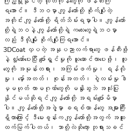
ကြည့်ရှုနိုင်တဲ့ ထုတ်ကုန်တွေကို ဖန်တီးကြ
ရအောင်။ ဒီဘဝမှာ ကျွန်တော်တို့ စိုက်ပျိုးတဲ့
အတိုင်း ကျွန်တော်တို့ ရိတ်သိမ်းရမှာပါ။ ကျွန်တော်
တို့ရဲ့ဘဝနဲ့ ကျွန်တော်တို့ရဲ့ ကလေးတွေရဲ့ဘဝမှာ
လည်း ဒီလိုမျိုး စိုက်ပျိုးကြရအောင်။
3DCoat လှပတဲ့ အနုပညာလက်ရာတွေ ဖန်တီးဖို့
နဲ့ လှုံ့ဆော်ပေးပြီး ပျော်ရွှင်မှုကို ယူဆောင်လာပေးဖို့၊ လူ
တွေကို အမုန်းတရား၊ အကြမ်းဖက်မှု၊ ရန်လို
မှု၊ မှော်အတတ်၊ စုန်းအတတ်၊ စွဲလမ်းမှု ဒါ
မှမဟုတ် ကာမဂုဏ်တွေကို မနှိုးဆွဘဲ အသုံးပြု
နိုင်မယ်ဆိုရင် ကျွန်တော်တို့ အရမ်းပျော်မိမှာ
ပါ။ ကျွန်တော်တို့အဖွဲ့မှာ ခရစ်ယာန်တွေ အများကြီး
ရှိတာကြောင့် ဒီမေးခွန်းက ကျွန်တော်တို့အတွက် အထူး
ထက်မြက်ပါတယ်၊ ဘာလို့လဲဆိုတော့ ဘုရားသခင်