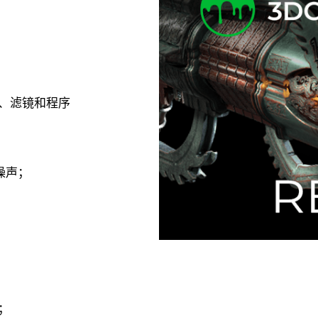
、滤镜和程序
噪声；
；