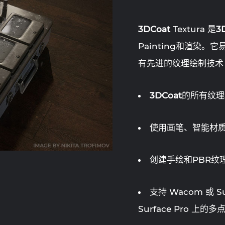
3DCoat
Textura 是
3
Painting和渲染
有先进的纹理绘制技术
3DCoat
的所有纹理
使用画笔、智能材质
创建手绘和PBR纹
支持 Wacom 或 Su
Surface Pro 上的