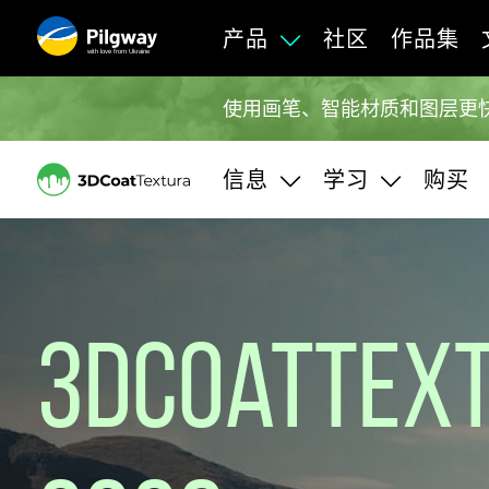
产品
社区
作品集
with love from Ukraine
使用画笔、智能材质和图层更快
信息
学习
购买
3DCoatTex