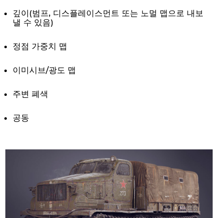
깊이(범프, 디스플레이스먼트 또는 노멀 맵으로 내보
낼 수 있음)
정점 가중치 맵
이미시브/광도 맵
주변 폐색
공동