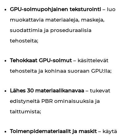
GPU-solmupohjainen teksturointi
– luo
muokattavia materiaaleja, maskeja,
suodattimia ja proseduraalisia
tehosteita;
Tehokkaat GPU-solmut
– käsittelevät
tehosteita ja kohinaa suoraan GPU:lla;
Lähes 30 materiaalikanavaa
– tukevat
edistyneitä PBR ominaisuuksia ja
taittumista;
Toimenpidemateriaalit ja maskit
– käytä