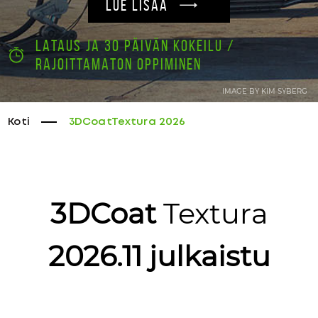
LUE LISÄÄ
LATAUS JA 30 PÄIVÄN KOKEILU /
RAJOITTAMATON OPPIMINEN
IMAGE BY KIM SYBERG
Koti
3DCoatTextura 2026
3DCoat
Textura
2026.11 julkaistu