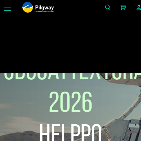
with love from Ukraine
Maalaa 3D-mallisi nopeammin siveltimillä, älymateriaaleilla ja tasoilla, luo
käsinmaalattuja ja PBR tekstuureja, käytä ILMAISTA PBR kirjastoa, rajattomasti
oppimista ilmaiseksi.
3DCoatTextur
2026
Helppo