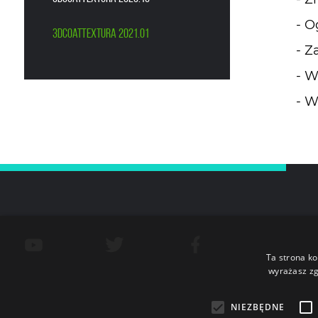
- O
3DCoatTextura 2021.01
- Z
- W
- W
Ta strona ko
wyrażasz zg
NIEZBĘDNE