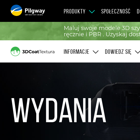
PRODUKTY
SPOŁECZNOŚĆ
D
with love from Ukraine
Maluj swoje modele 3D szyb
ręcznie i PBR . Uzyskaj do
INFORMACJE
DOWIEDZ SIĘ
Wydania