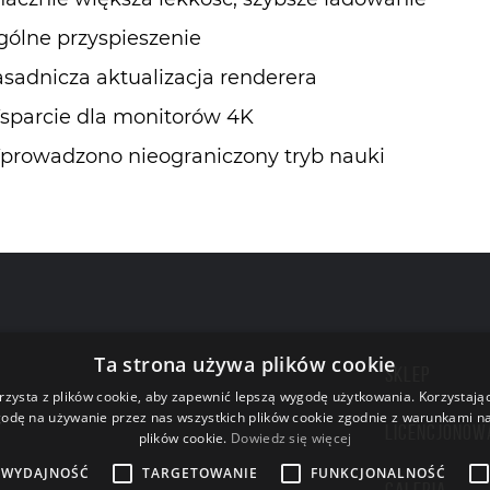
gólne przyspieszenie
asadnicza aktualizacja renderera
sparcie dla monitorów 4K
prowadzono nieograniczony tryb nauki
Ta strona używa plików cookie
SKLEP
rzysta z plików cookie, aby zapewnić lepszą wygodę użytkowania. Korzystając 
odę na używanie przez nas wszystkich plików cookie zgodnie z warunkami nas
LICENCJONOW
plików cookie.
Dowiedz się więcej
WYDAJNOŚĆ
TARGETOWANIE
FUNKCJONALNOŚĆ