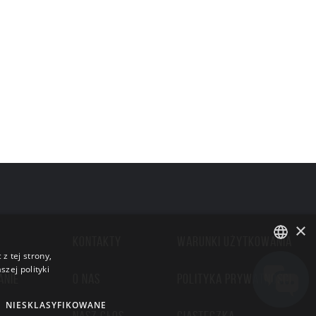
×
KONTAKTY
WARUNKI UŻYTKOWANIA
z tej strony,
zej polityki
ENGLISH
ANIE
O NAS
POLITYKA PRYWATNOŚCI
BULGARIAN
NIESKLASYFIKOWANE