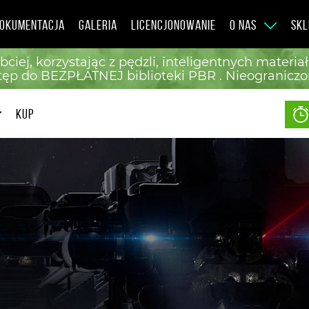
OKUMENTACJA
GALERIA
LICENCJONOWANIE
O NAS
SKL
ciej, korzystając z pędzli, inteligentnych materi
stęp do BEZPŁATNEJ biblioteki PBR . Nieogranicz
KUP