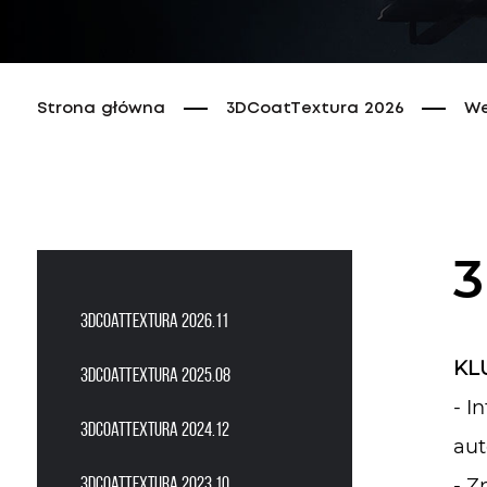
Strona główna
3DCoatTextura 2026
We
3
3DCoatTextura 2026.11
KL
3DCoatTextura 2025.08
- I
3DCoatTextura 2024.12
aut
3DCoatTextura 2023.10
- Z