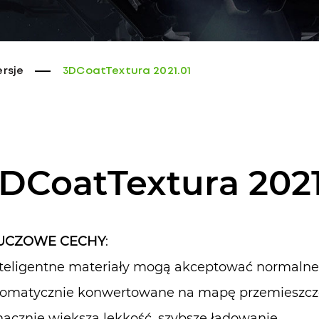
rsje
3DCoatTextura 2021.01
DCoatTextura 2021
UCZOWE CECHY
:
nteligentne materiały mogą akceptować normalne
omatycznie konwertowane na mapę przemieszcz
nacznie większa lekkość, szybsze ładowanie