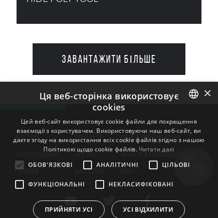
ЗАВАНТАЖИТИ БІЛЬШЕ
×
Ця веб-сторінка використовує
cookies
ENGLISH
Цей веб-сайт використовує cookie файли для покращення
взаємодії з користувачем. Використовуючи наш веб-сайт, ви
BULGARIAN
МАГАЗИН
КОНТАКТИ
УМОВИ ВИКОРИСТАННЯ
даєте згоду на використання всіх cookie файлів згідно з нашою
Політикою щодо cookie файлів.
Читати далі
CROATIAN
ЛІЦЕНЗІЮВАННЯ
ПРО НАС
ПОЛІТИКА КОНФІДЕНЦІЙНОСТІ
ОБОВ'ЯЗКОВІ
АНАЛІТИЧНІ
ЦІЛЬОВІ
CZECH
ГАЛЕРЕЯ
НАШ ГОЛОС
КУКІ
ФУНКЦІОНАЛЬНІ
НЕКЛАСИФІКОВАНІ
DANISH
DUTCH
ПРИЙНЯТИ УСІ
УСІ ВІДХИЛИТИ