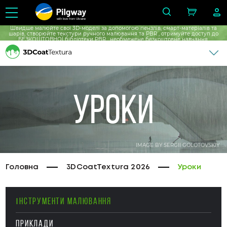
with love from Ukraine
Швидше малюйте свої 3D-моделі за допомогою пензлів, смарт-матеріалів та
шарів, створюйте текстури ручного малювання та PBR , отримуйте доступ до
БЕЗКОШТОВНОЇ бібліотеки PBR , необмежене безкоштовне навчання.
Уроки
IMAGE BY SERGII GOLOTOVSKIY
Головна
3DCoatTextura 2026
Уроки
ІНСТРУМЕНТИ МАЛЮВАННЯ
ПРИКЛАДИ