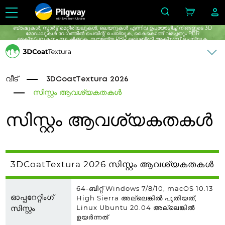
with love from Ukraine
ബ്രഷുകൾ, സ്മാർട്ട് മെറ്റീരിയലുകൾ, ലെയറുകൾ എന്നിവ ഉപയോഗിച്ച് നിങ്ങളുടെ 3D
മോഡലുകൾ വേഗത്തിൽ പെയിന്റ് ചെയ്യുക, കൈകൊണ്ട് വരച്ചതും PBR
ടെക്സ്ചറുകളും സൃഷ്ടിക്കുക, സൗജന്യ PBR ലൈബ്രറി ആക്സസ് ചെയ്യുക,
സൗജന്യമായി പരിധിയില്ലാത്ത പഠനം നടത്തുക.
വീട്
3DCoatTextura 2026
സിസ്റ്റം ആവശ്യകതകൾ
സിസ്റ്റം ആവശ്യകതകൾ
3DCoatTextura 2026 സിസ്റ്റം ആവശ്യകതകൾ
64-ബിറ്റ് Windows 7/8/10, macOS 10.13
ഓപ്പറേറ്റിംഗ്
High Sierra അല്ലെങ്കിൽ പുതിയത്,
സിസ്റ്റം
Linux Ubuntu 20.04 അല്ലെങ്കിൽ
ഉയർന്നത്