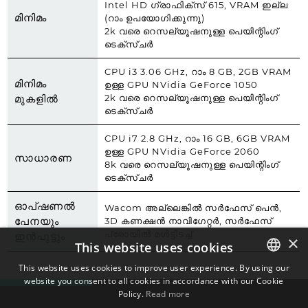
Intel HD ഗ്രാഫിക്സ് 615, VRAM ഇല്ല
മിനിമം
(റാം ഉപയോഗിക്കുന്നു)
2k വരെ റെസല്യൂഷനുള്ള പെയിന്റിംഗ്
ടെക്സ്ചർ
CPU i3 3.06 GHz, റാം 8 GB, 2GB VRAM
മിനിമം
ഉള്ള GPU NVidia GeForce 1050
മുകളിൽ
2k വരെ റെസല്യൂഷനുള്ള പെയിന്റിംഗ്
ടെക്സ്ചർ
CPU i7 2.8 GHz, റാം 16 GB, 6GB VRAM
ഉള്ള GPU NVidia GeForce 2060
സാധാരണ
8k വരെ റെസല്യൂഷനുള്ള പെയിന്റിംഗ്
ടെക്സ്ചർ
ഓപ്ഷണൽ
Wacom അല്ലെങ്കിൽ സർഫേസ് പെൻ,
പേനയും
3D കണക്ഷൻ നാവിഗേറ്റർ, സർഫേസ്
പ്രോയിൽ മൾട്ടിടച്ച്
ഇൻപുട്ടും
×
This website uses cookies
This website uses cookies to improve user experience. By using our
website you consent to all cookies in accordance with our Cookie
ENGLISH
Policy.
Read more
BULGARIAN