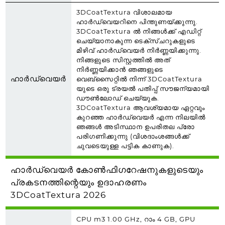
3DCoatTextura വിശാലമായ
ഹാർഡ്‌വെയറിനെ പിന്തുണയ്ക്കുന്നു.
3DCoatTextura ൽ നിങ്ങൾക്ക് എഡിറ്റ്
ചെയ്യാനാകുന്ന ടെക്‌സ്‌ചറുകളുടെ
മിഴിവ് ഹാർഡ്‌വെയർ നിർണ്ണയിക്കുന്നു.
നിങ്ങളുടെ സിസ്റ്റത്തിൽ അത്
നിർണ്ണയിക്കാൻ ഞങ്ങളുടെ
ഹാർഡ്‌വെയർ
വെബ്‌സൈറ്റിൽ നിന്ന് 3DCoatTextura
യുടെ ഒരു ട്രയൽ പതിപ്പ് സൗജന്യമായി
ഡൗൺലോഡ് ചെയ്യുക.
3DCoatTextura ആവശ്യമായ ഏറ്റവും
കുറഞ്ഞ ഹാർഡ്‌വെയർ എന്ന നിലയിൽ
ഞങ്ങൾ അടിസ്ഥാന ഉപരിതല പ്രോ
പരിഗണിക്കുന്നു (വിശദാംശങ്ങൾക്ക്
ചുവടെയുള്ള പട്ടിക കാണുക).
ഹാർഡ്‌വെയർ കോൺഫിഗറേഷനുകളുടെയും
പ്രകടനത്തിന്റെയും ഉദാഹരണം
3DCoatTextura 2026
CPU m3 1.00 GHz, റാം 4 GB, GPU