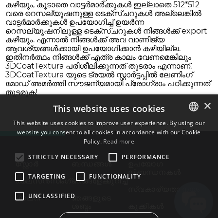
കഴിയും, കൂടാതെ വാട്ടർമാർക്കുകൾ ഇല്ലാതെ 512*512
വരെ റെസല്യൂഷനുള്ള ടെക്സ്ചറുകൾ അല്ലെങ്കിൽ
വാട്ടർമാർക്കുകൾ ഉപയോഗിച്ച് ഉയർന്ന
റെസല്യൂഷനിലുള്ള ടെക്സ്ചറുകൾ നിങ്ങൾക്ക് export
കഴിയും. എന്നാൽ നിങ്ങൾക്ക് അവ വാണിജ്യ
ആവശ്യങ്ങൾക്കായി ഉപയോഗിക്കാൻ കഴിയില്ല.
ഇതിനർത്ഥം നിങ്ങൾക്ക് എത്ര കാലം വേണമെങ്കിലും
3DCoatTextura പരിശീലിക്കുന്നത് തുടരാം എന്നാണ്.
3DCoatTextura യുടെ ട്രയൽ സ്റ്റാർട്ടപ്പിൽ ലേണിംഗ്
മോഡ് അമർത്തി സൗജന്യമായി പ്രോഗ്രാം പഠിക്കുന്നത്
തുടരുക!
×
This website uses cookies
This website uses cookies to improve user experience. By using our
website you consent to all cookies in accordance with our Cookie
ENGLISH
Policy.
Read more
BULGARIAN
STRICTLY NECESSARY
PERFORMANCE
സ്റ്റോർ
ബന്ധങ്ങൾ
ഉപയോഗ
CROATIAN
നിബന്ധനകൾ
TARGETING
FUNCTIONALITY
ലൈസൻസിംഗ്
ഞങ്ങളേക്കുറിച്ച്
CZECH
സ്വകാര്യതാ നയം
UNCLASSIFIED
ഗാലറി
ഞങ്ങളുടെ
DANISH
ശബ്ദം
കുക്കികൾ
DUTCH