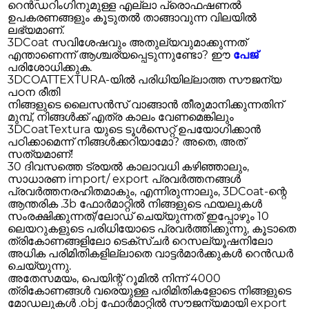
റെൻഡറിംഗിനുമുള്ള എല്ലാ പ്രൊഫഷണൽ
ഉപകരണങ്ങളും കൂടുതൽ താങ്ങാവുന്ന വിലയിൽ
ലഭ്യമാണ്.
3DCoat സവിശേഷവും അതുല്യവുമാക്കുന്നത്
എന്താണെന്ന് ആശ്ചര്യപ്പെടുന്നുണ്ടോ? ഈ
പേജ്
പരിശോധിക്കുക.
3DCOATTEXTURA-യിൽ പരിധിയില്ലാത്ത സൗജന്യ
പഠന രീതി
നിങ്ങളുടെ ലൈസൻസ് വാങ്ങാൻ തീരുമാനിക്കുന്നതിന്
മുമ്പ്, നിങ്ങൾക്ക് എത്ര കാലം വേണമെങ്കിലും
3DCoatTextura യുടെ ടൂൾസെറ്റ് ഉപയോഗിക്കാൻ
പഠിക്കാമെന്ന് നിങ്ങൾക്കറിയാമോ? അതെ, അത്
സത്യമാണ്!
30 ദിവസത്തെ ട്രയൽ കാലാവധി കഴിഞ്ഞാലും,
സാധാരണ import/ export പ്രവർത്തനങ്ങൾ
പ്രവർത്തനരഹിതമാകും, എന്നിരുന്നാലും, 3DCoat-ന്റെ
ആന്തരിക .3b ഫോർമാറ്റിൽ നിങ്ങളുടെ ഫയലുകൾ
സംരക്ഷിക്കുന്നത്/ലോഡ് ചെയ്യുന്നത് ഇപ്പോഴും 10
ലെയറുകളുടെ പരിധിയോടെ പ്രവർത്തിക്കുന്നു, കൂടാതെ
ത്രികോണങ്ങളിലോ ടെക്സ്ചർ റെസല്യൂഷനിലോ
അധിക പരിമിതികളില്ലാതെ വാട്ടർമാർക്കുകൾ റെൻഡർ
ചെയ്യുന്നു.
അതേസമയം, പെയിന്റ് റൂമിൽ നിന്ന് 4000
ത്രികോണങ്ങൾ വരെയുള്ള പരിമിതികളോടെ നിങ്ങളുടെ
മോഡലുകൾ .obj ഫോർമാറ്റിൽ സൗജന്യമായി export