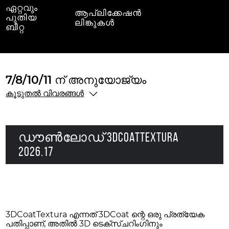
ഏറ്റവും
ആപ്ലിക്കേഷൻ
പുതിയ
ലിങ്കുകൾ
ബീറ്റ
7/8/10/11 ന് അനുയോജ്യം
കൂടുതൽ വിവരങ്ങൾ
ഡൗൺലോഡ് 3DCoatTextura
2026.17
3DCoatTextura എന്നത് 3DCoat ന്റെ ഒരു പ്രത്യേക
പതിപ്പാണ്, അതിൽ 3D ടെക്സ്ചറിംഗിനും