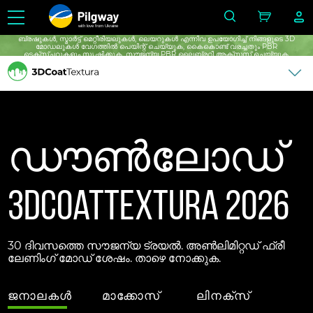
with love from Ukraine
ബ്രഷുകൾ, സ്മാർട്ട് മെറ്റീരിയലുകൾ, ലെയറുകൾ എന്നിവ ഉപയോഗിച്ച് നിങ്ങളുടെ 3D
മോഡലുകൾ വേഗത്തിൽ പെയിന്റ് ചെയ്യുക, കൈകൊണ്ട് വരച്ചതും PBR
ടെക്സ്ചറുകളും സൃഷ്ടിക്കുക, സൗജന്യ PBR ലൈബ്രറി ആക്സസ് ചെയ്യുക,
സൗജന്യമായി പരിധിയില്ലാത്ത പഠനം നടത്തുക.
ഡൗൺലോഡ്
3DCoatTextura 2026
30 ദിവസത്തെ സൗജന്യ ട്രയൽ. അൺലിമിറ്റഡ് ഫ്രീ
ലേണിംഗ് മോഡ് ശേഷം. താഴെ നോക്കുക.
ജനാലകൾ
മാക്കോസ്
ലിനക്സ്