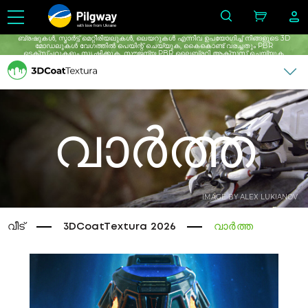
with love from Ukraine
ബ്രഷുകൾ, സ്മാർട്ട് മെറ്റീരിയലുകൾ, ലെയറുകൾ എന്നിവ ഉപയോഗിച്ച് നിങ്ങളുടെ 3D
മോഡലുകൾ വേഗത്തിൽ പെയിന്റ് ചെയ്യുക, കൈകൊണ്ട് വരച്ചതും PBR
ടെക്സ്ചറുകളും സൃഷ്ടിക്കുക, സൗജന്യ PBR ലൈബ്രറി ആക്സസ് ചെയ്യുക,
സൗജന്യമായി പരിധിയില്ലാത്ത പഠനം നടത്തുക.
വാർത്ത
IMAGE BY ALEX LUKIANOV
വീട്
3DCoatTextura 2026
വാർത്ത