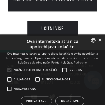
UČITAJ VIŠE
×
Ova internetska stranica
upotrebljava kolačiće.
ENGLISH
Ova internetska stranica upotrebljava kolačiće u svrhe poboljšanja
korisničkog iskustva. Uporabom internetske stranice prihvaćate sve
BULGARIAN
kolačiće sukladno našoj Politici kolačića.
Podrobno
STORE
KONTAKTI
UVJETI KORIŠTENJA
CROATIAN
NUŽNO POTREBNI KOLAČIĆI
IZVEDBA
LICENCIRANJE
O NAMA
POLITIKA PRIVATNOSTI
CZECH
CILJANOST
FUNKCIONALNOST
GALERIJA
NAŠ GLAS
KOLAČIĆI
DANISH
NRAZVRSTANO
DUTCH
ESTONIAN
PRIHVATI SVE
ODBACI SVE