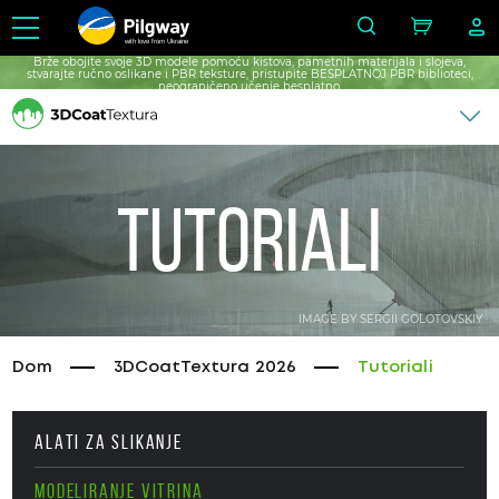
with love from Ukraine
Brže obojite svoje 3D modele pomoću kistova, pametnih materijala i slojeva,
stvarajte ručno oslikane i PBR teksture, pristupite BESPLATNOJ PBR biblioteci,
neograničeno učenje besplatno.
Tutoriali
IMAGE BY SERGII GOLOTOVSKIY
Dom
3DCoatTextura 2026
Tutoriali
ALATI ZA SLIKANJE
MODELIRANJE VITRINA