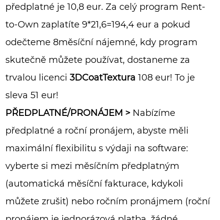
předplatné je 10,8 eur.
Za celý program Rent-
to-Own zaplatíte 9*21,6=194,4 eur a pokud
odečteme 8měsíční nájemné, kdy program
skutečně můžete používat, dostaneme za
trvalou licenci
3DCoatTextura
108 eur!
To je
sleva 51 eur!
PŘEDPLATNÉ/PRONÁJEM
>
Nabízíme
předplatné a roční pronájem, abyste měli
maximální flexibilitu s výdaji na software:
vyberte si mezi měsíčním předplatným
(automatická měsíční fakturace, kdykoli
můžete zrušit) nebo ročním pronájmem (roční
pronájem je jednorázová platba, žádné