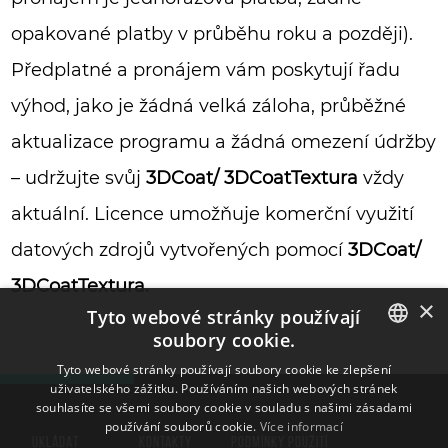
opakované platby v průběhu roku a později).
Předplatné a pronájem vám poskytují řadu
výhod, jako je žádná velká záloha, průběžné
aktualizace programu a žádná omezení údržby
– udržujte svůj
3DCoat/ 3DCoatTextura
vždy
aktuální. Licence umožňuje komerční využití
datových zdrojů vytvořených pomocí
3DCoat/
3DCoatTextura.
×
Tyto webové stránky používají
soubory cookie.
ENGLISH
Tyto webové stránky používají soubory cookie ke zlepšení
uživatelského zážitku. Používáním našich webových stránek
BULGARIAN
souhlasíte se všemi soubory cookie v souladu s našimi zásadami
používání souborů cookie.
Více informací
CROATIAN
UKLÁDAT
KONTAKTY
PODMÍNKY POUŽITÍ