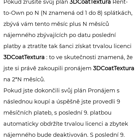
Pokud zrušíte svůj plán
3DCoatTextura
Rent-
to-Own po N (N znamená od 1 do 8) splátkách,
zbývá vám tento měsíc plus N měsíců
nájemného zbývajících po datu poslední
platby a ztratíte tak šanci získat trvalou licenci
3DCoatTextura
: to ve skutečnosti znamená, že
jste si právě zakoupili pronájem
3DCoatTextura
na 2*N měsíců.
Pokud jste dokončili svůj plán Pronájem s
následnou koupí a úspěšně jste provedli 9
měsíčních plateb, s poslední 9. platbou
automaticky obdržíte trvalou licenci a zbytek
nájemného bude deaktivován. S poslední 9.