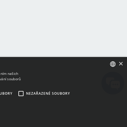
×
áním našich
vání souborů
ENGLISH
BULGARIAN
OUBORY
NEZAŘAZENÉ SOUBORY
CROATIAN
CZECH
DANISH
DUTCH