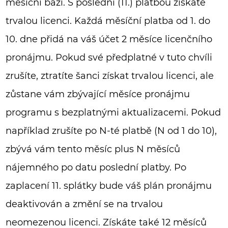
měsíční bázi. S poslední (11.) platbou získáte
trvalou licenci. Každá měsíční platba od 1. do
10. dne přidá na váš účet 2 měsíce licenčního
pronájmu. Pokud své předplatné v tuto chvíli
zrušíte, ztratíte šanci získat trvalou licenci, ale
zůstane vám zbývající měsíce pronájmu
programu s bezplatnými aktualizacemi. Pokud
například zrušíte po N-té platbě (N od 1 do 10),
zbývá vám tento měsíc plus N měsíců
nájemného po datu poslední platby. Po
zaplacení 11. splátky bude váš plán pronájmu
deaktivován a změní se na trvalou
neomezenou licenci. Získáte také 12 měsíců