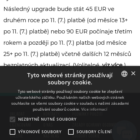
Následný upgrade bude stát 45 EUR ve
druhém roce po 11. (7.) platbě (od měsíce 13+
po 11. (7.) platbě) nebo 90 EUR počínaje třetím
rokem a později po 11. (7.) platba (od měsíce
25+ po 11. (7.) platbě) včetně dalších 12 měsíců
bezplatných aktualizací. (Volitelné,
viz více
)
×
Tyto webové stránky používají
soubory cookie.
ENGLISH
Tyto webové stránky používají soubory cookie ke zlepšení
uživatelského zážitku. Používáním našich webových stránek
BULGARIAN
souhlasíte se všemi soubory cookie v souladu s našimi zásadami
používání souborů cookie.
Více informací
CROATIAN
UKLÁDAT
KONTAKTY
PODMÍNKY POUŽITÍ
NEZBYTNĚ NUTNÉ SOUBORY
CZECH
LICENCOVÁNÍ
O NÁS
ZÁSADY OCHRANY OSOBNÍCH ÚDAJŮ
VÝKONOVÉ SOUBORY
SOUBORY CÍLENÍ
DANISH
GALERIE
NÁŠ HLAS
SOUBORY COOKIE