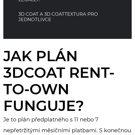
3D COAT A 3D COATTEXTURA PRO
JEDNOTLIVCE
JAK PLÁN
3DCOAT RENT-
TO-OWN
FUNGUJE?
Je to plán předplatného s 11 nebo 7
nepřetržitými měsíčními platbami. S konečnou