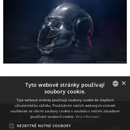
×
Tyto webové stránky používají
soubory cookie.
ENGLISH
Tyto webové stránky používají soubory cookie ke zlepšení
uživatelského zážitku. Používáním našich webových stránek
BULGARIAN
souhlasíte se všemi soubory cookie v souladu s našimi zásadami
používání souborů cookie.
Více informací
CROATIAN
UKLÁDAT
KONTAKTY
PODMÍNKY POUŽITÍ
NEZBYTNĚ NUTNÉ SOUBORY
CZECH