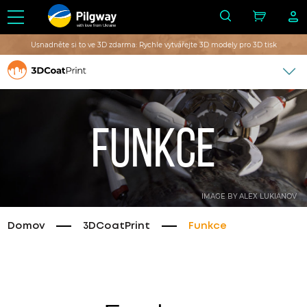
with love from Ukraine
Usnadněte si to ve 3D zdarma: Rychle vytvářejte 3D modely pro 3D tisk
Funkce
IMAGE BY ALEX LUKIANOV
Domov
3DCoatPrint
Funkce