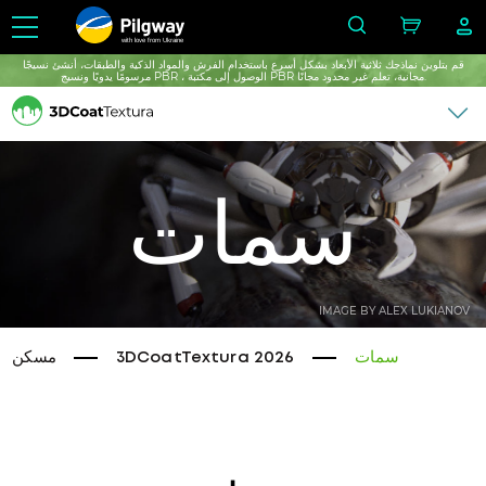
with love from Ukraine
قم بتلوين نماذجك ثلاثية الأبعاد بشكل أسرع باستخدام الفرش والمواد الذكية والطبقات، أنشئ نسيجًا
مرسومًا يدويًا ونسيج PBR ، الوصول إلى مكتبة PBR مجانية، تعلم غير محدود مجانًا.
سمات
IMAGE BY ALEX LUKIANOV
سمات
3DCoatTextura 2026
مسكن