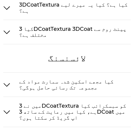
3DCoatTextura کیا ہے؟ کیا یہ میرے لیے
ہے؟
کیا 3DCoatTextura 3DCoat پینٹ روم سے
مختلف ہے؟
لائسنسنگ
کیا مجھے اسکین شدہ سمارٹ مواد کے
مجموعہ تک رسائی حاصل ہوگی؟
میں نے 3DCoatTextura کو سبسکرائب کیا
ہے، کیا میں رعایت کے ساتھ 3DCoat میں
اپ گریڈ کر سکتا ہوں؟