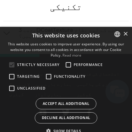
تکنیکی
مجھے 3DCoatTextura چلانے کے لیے نظام
×
This website uses cookies
کی کم سے کم تفصیلات کیا ہیں؟
This website uses cookies to improve user experience. By using our
website you consent to all cookies in accordance with our Cookie
ENGLISH
Policy.
Read more
BULGARIAN
STRICTLY NECESSARY
PERFORMANCE
CROATIAN
استعمال کی شرائط
رابطے
اسٹور
TARGETING
FUNCTIONALITY
CZECH
رازداری کی پالیسی
ہمارے بارے میں
لائسنسنگ
UNCLASSIFIED
DANISH
کوکیز
ہماری آواز
گیلری
DUTCH
ACCEPT ALL ADDITIONAL
ESTONIAN
DECLINE ALL ADDITIONAL
FINNISH
FRENCH
SHOW DETAILS