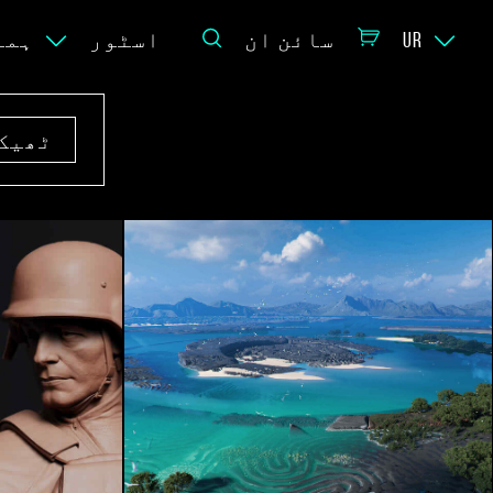
UR
سائن ان
اسٹور
ہما
ٹھیک 