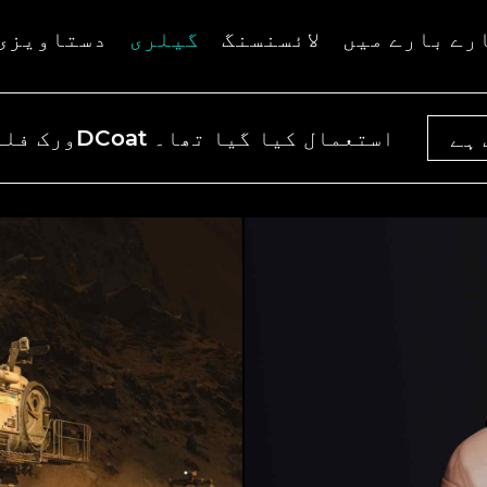
رے بارے میں
لائسنسنگ
گیلری
دستاویزی
ورک فلو میں 3DCoat استعمال کیا گیا تھا۔
ہے