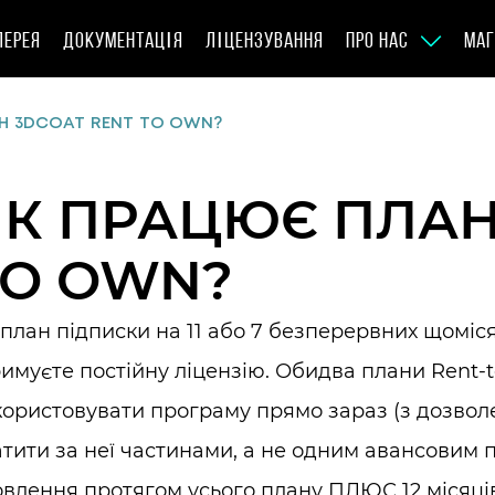
ЛЕРЕЯ
ДОКУМЕНТАЦІЯ
ЛІЦЕНЗУВАННЯ
ПРО НАС
МАГ
Н 3DCOAT RENT TO OWN?
ЯК ПРАЦЮЄ ПЛАН
TO OWN?
план підписки на 11 або 7 безперервних щоміс
имуєте постійну ліцензію. Обидва плани Rent
ористовувати програму прямо зараз (з дозвол
тити за неї частинами, а не одним авансовим п
влення протягом усього плану ПЛЮС 12 місяці