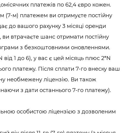
омісячних платежів по 62,4 євро кожен.
м (7-м) платежем ви отримуєте постійну
дає до вашого рахунку 3 місяці оренди
с, ви втрачаєте шанс отримати постійну
рограми з безкоштовними оновленнями.
від 1 до 6), у вас є цей місяць плюс 2*N
ого платежу. Після сплати 7-го внеску ваш
ну необмежену ліцензію. Ви також
наючи з дати останнього 7-го платежу).
альною особистою ліцензією з дозволеним