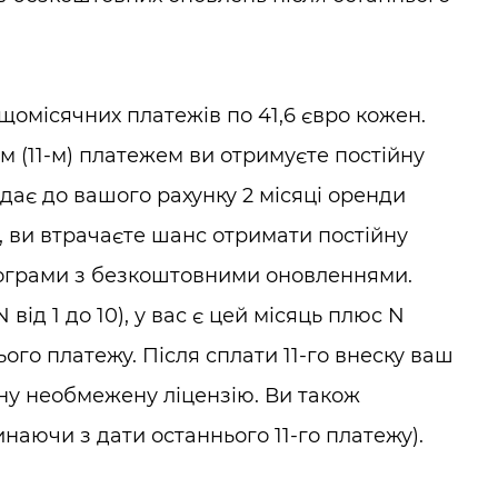
щомісячних платежів по 41,6 євро кожен.
м (11-м) платежем ви отримуєте постійну
одає до вашого рахунку 2 місяці оренди
с, ви втрачаєте шанс отримати постійну
рограми з безкоштовними оновленнями.
від 1 до 10), у вас є цей місяць плюс N
ого платежу. Після сплати 11-го внеску ваш
ну необмежену ліцензію. Ви також
наючи з дати останнього 11-го платежу).