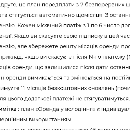
друге, це план передплати з 7 безперервних щ
та стягується автоматично щомісяця. З останні
ензію. Кожен місячний платіж з 1 по 6 число до
ензії. Якщо ви скасуєте свою підписку в цей ча
ензію, але збережете решту місяців оренди п
риклад, якщо ви скасуєте після N-го платежу (N 
яців оренди, що залишилися після дати останнь
н оренди вимикається та змінюється на постій
имуєте 11 місяців безкоштовних оновлень (почи
ля цього додаткові платежі не стягуватимуться.
имітка
: план «Оренда у володіння» є індивіду
мерційним використанням.