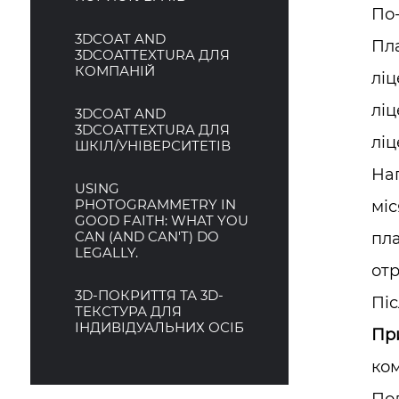
По-
3DCOAT AND
Пла
3DCOATTEXTURA ДЛЯ
КОМПАНІЙ
ліц
ліц
3DCOAT AND
3DCOATTEXTURA ДЛЯ
ліц
ШКІЛ/УНІВЕРСИТЕТІВ
Нап
USING
PHOTOGRAMMETRY IN
міс
GOOD FAITH: WHAT YOU
CAN (AND CAN'T) DO
пла
LEGALLY.
отр
3D-ПОКРИТТЯ ТА 3D-
Піс
ТЕКСТУРА ДЛЯ
ІНДИВІДУАЛЬНИХ ОСІБ
Пр
ко