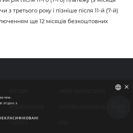
рік після 11-го (7-го) платежу (з місяця
и з третього року і пізніше після 11-й (7-й)
з включенням ще 12 місяців безкоштовних
×
МАГАЗИН
УМОВИ ВИКОРИСТАННЯ
вачем.
 згідно з
ENGLISH
ЛІЦЕНЗІЮВАННЯ
ПОЛІТИКА КОНФІДЕНЦІЙНОСТІ
BULGARIAN
НЕКЛАСИФІКОВАНІ
ГАЛЕРЕЯ
КУКІ
CROATIAN
CZECH