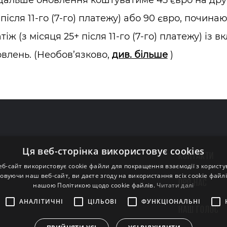
альше оновлення коштуватиме 45 євро на другий 
 після 11-го (7-го) платежу) або 90 євро, починаюч
тіж (з місяця 25+ після 11-го (7-го) платежу) і
влень. (Необов’язково,
див. більше
)
Ця веб-сторінка використовує cookies
КОНТАКТИ
еб-сайт використовує cookie файли для покращення взаємодії з користу
овуючи наш веб-сайт, ви даєте згоду на використання всіх cookie файлів
ПРО НАС
нашою Політикою щодо cookie файлів.
Читати далі
АНАЛІТИЧНІ
ЦІЛЬОВІ
ФУНКЦІОНАЛЬНІ
НАШ ГОЛОС