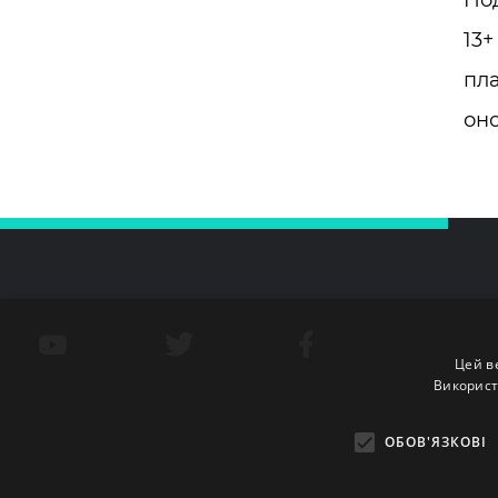
Под
13+
пла
оно
Цей в
Використ
ОБОВ'ЯЗКОВІ