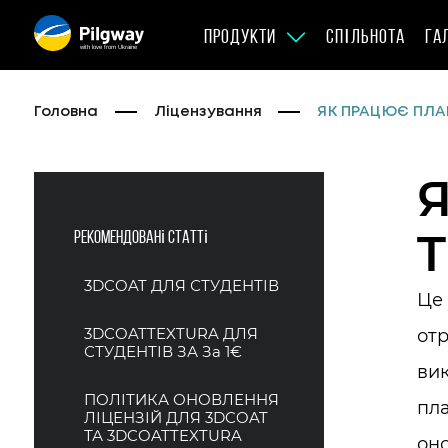
ПРОДУКТИ
СПІЛЬНОТА
ГА
with love from Ukraine
Головна
Ліцензування
ЯК ПРАЦЮЄ ПЛА
Рекомендовані статті
3DCOAT ДЛЯ СТУДЕНТІВ
Це 
3DCOATTEXTURA ДЛЯ
отр
СТУДЕНТІВ ЗА За 1€
вик
ПОЛІТИКА ОНОВЛЕННЯ
пла
ЛІЦЕНЗІЙ ДЛЯ 3DCOAT
ТА 3DCOATTEXTURA
оно