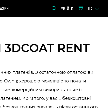
АЗИН
УВІЙТИ
UA
 3DCOAT RENT
ячних платежів. З остаточною оплатою ви
-to-Own є хорошою можливістю почати
еним комерційним використанням) і
латежем. Крім того, у вас є безкоштовні
в безкоштовних оновлень після останнього