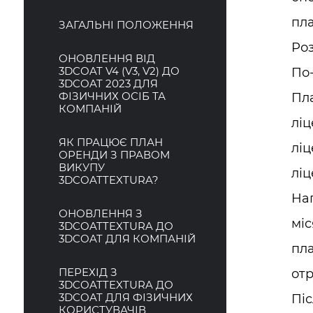
пла
ЗАГАЛЬНІ ПОЛОЖЕННЯ
Ро
ОНОВЛЕННЯ ВІД
3DCOAT V4 (V3, V2) ДО
По-
3DCOAT 2023 ДЛЯ
ФІЗИЧНИХ ОСІБ ТА
Пла
КОМПАНІЙ
ліц
ЯК ПРАЦЮЄ ПЛАН
ліц
ОРЕНДИ З ПРАВОМ
ВИКУПУ
ліц
3DCOATTEXTURA?
Нап
ОНОВЛЕННЯ З
міс
3DCOATTEXTURA ДО
3DCOAT ДЛЯ КОМПАНІЙ
пла
ПЕРЕХІД З
отр
3DCOATTEXTURA ДО
3DCOAT ДЛЯ ФІЗИЧНИХ
Піс
КОРИСТУВАЧІВ