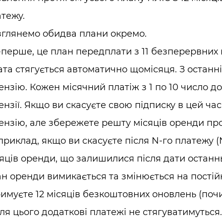
тежу.
зглянемо обидва плани окремо.
перше, це план передплати з 11 безперервних 
та стягується автоматично щомісяця. З останні
ензію. Кожен місячний платіж з 1 по 10 число д
ензії. Якщо ви скасуєте свою підписку в цей ча
ензію, але збережете решту місяців оренди п
риклад, якщо ви скасуєте після N-го платежу (N 
яців оренди, що залишилися після дати останнь
н оренди вимикається та змінюється на постій
имуєте 12 місяців безкоштовних оновлень (почи
ля цього додаткові платежі не стягуватимуться.