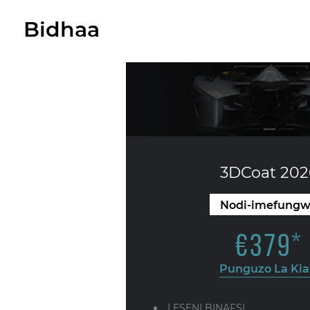
Bidhaa
3DCoat 202
Nodi-imefung
€
379
*
Punguzo La Kia
LESENI BINAFSI