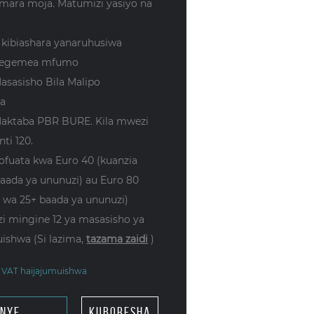
mara moja. Matumizi yasiyo na
 kibiashara yanaruhusiwa
yotegemea mfumo
Masasisho Bila Malipo
a
 Maktaba PBR BURE. Kila mwezi
ti 120.
lofuata kwa Euro 40 (kuanzia
aada ya ununuzi) au Euro 80
 wa 25+ baada ya ununuzi)
i mingine 12 ya masasisho ya
ishwa (Si lazima,
tazama zaidi
)
* VAT haijajumuishwa
enye
kuboresha