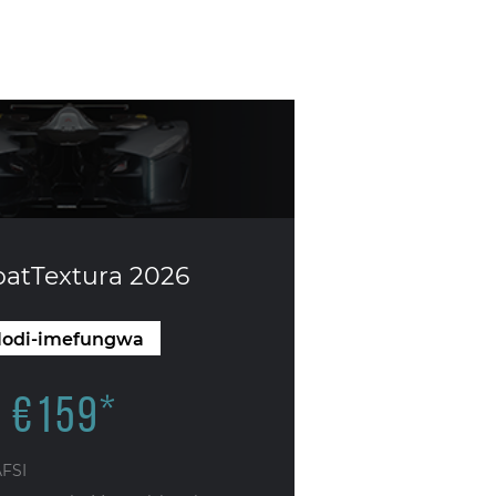
atTextura 2026
odi-imefungwa
€
159
*
AFSI