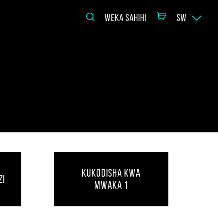
WEKA SAHIHI
SW
Kukodisha kwa
zi
Mwaka 1