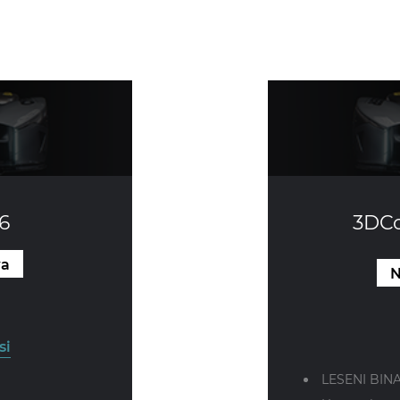
6
3DCo
wa
N
si
LESENI BIN