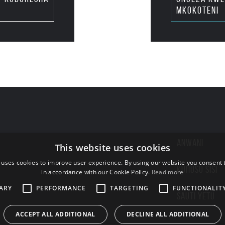
mkokoteni
ANWANI
This website uses cookies
 uses cookies to improve user experience. By using our website you consent t
KUHUSU SISI
in accordance with our Cookie Policy.
Read more
ARY
PERFORMANCE
TARGETING
FUNCTIONALIT
SAUTI YETU
ACCEPT ALL ADDITIONAL
DECLINE ALL ADDITIONAL