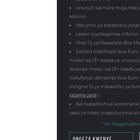
Ununuzi wa mara moja. Matum
kikomo
Matumizi ya kibiashara yana
Leseni isiyotegemea mfumo
Miezi 12 ya Masasisho Bila Ma
Sasisho linalofuata kwa Euro 
mwezi wa 13+ baada ya ununuzi)
(kuanzia mwezi wa 25+ baada ya
hukufanya uboreshaji kwa Euro 
mingine 12 ya masasisho ya bure
tazama zaidi
)
Bei hubadilishwa kiotomatiki
yako ya ndani unapobonyeza kit
* VAT haijajumuishw
ongeza kwenye