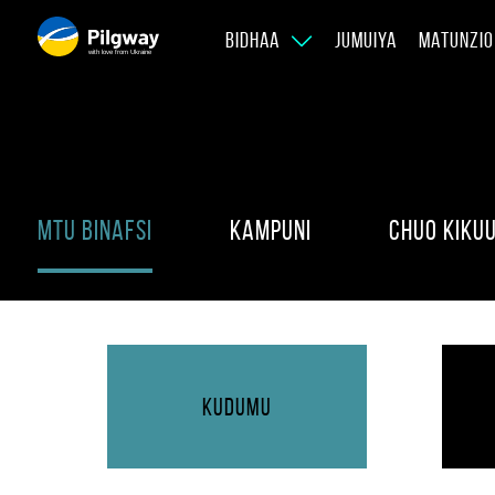
BIDHAA
JUMUIYA
MATUNZIO
with love from Ukraine
Mtu binafsi
Kampuni
Chuo Kiku
Kudumu