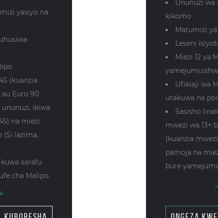
Ununuzi wa 
izi yasiyo na
kikomo
Matumizi ya
ruhusiwa
Leseni isi
Miezi 12 ya 
lipo
yamejumuishw
45 (kuanzia
Ufikiaji wa
 au Euro 90
utakuwa na poin
 ununuzi, ikiwa
Sasisho lina
45) na miezi
mwezi wa 13+ b
 (Si lazima,
(kuanzia mwezi
pamoja na miez
 kuwa sarafu
bure yamejumu
ufe cha Malipo.
a
ongeza kw
kuboresha