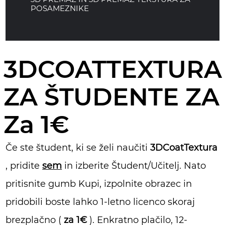
POSAMEZNIKE
3DCOATTEXTURA
ZA ŠTUDENTE ZA
Za 1€
Če ste študent, ki se želi naučiti
3DCoatTextura
, pridite
sem
in izberite Študent/Učitelj. Nato
pritisnite gumb Kupi, izpolnite obrazec in
pridobili boste lahko 1-letno licenco skoraj
brezplačno (
za 1€
). Enkratno plačilo, 12-