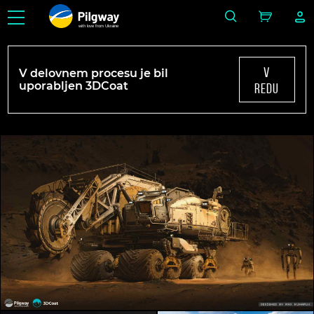
with love from Ukraine
v
V delovnem procesu je bil
uporabljen 3DCoat
redu