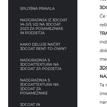
3DC
SPLOŠNA PRAVILA
Če 
NADGRADNJA IZ 3DCOAT
V4 (V3, V2) NA 3DCOAT
reš
2023 ZA POSAMEZNIKE
IN PODJETJA
TR
ind
KAKO DELUJE NAČRT
3DCOAT RENT-TO-OWN?
dol
mes
NADGRADNJA S
3DCOATTEXTURA NA
3DC
3DCOAT ZA PODJETJA
NA
NADGRADNJA S
3DCOATTEXTURA NA
Ta 
3DCOAT ZA
POSAMEZNIKE
ime
nam
3DCOAT IN