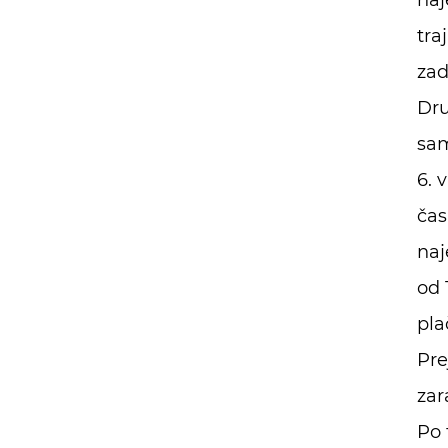
naj
tra
zad
Dru
sam
6. 
čas
naj
od 
pla
Pre
zar
Po 