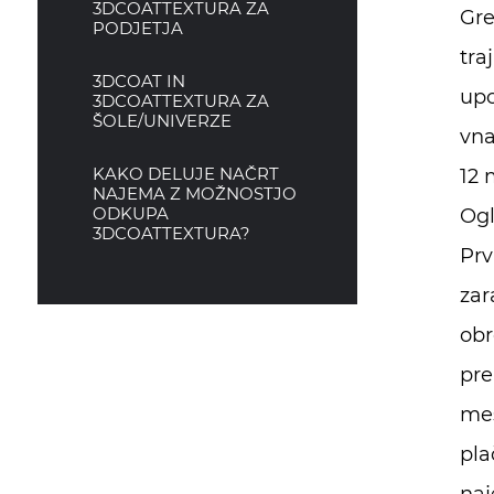
3DCOATTEXTURA ZA
Gre
PODJETJA
tra
3DCOAT IN
upo
3DCOATTEXTURA ZA
ŠOLE/UNIVERZE
vna
KAKO DELUJE NAČRT
12 
NAJEMA Z MOŽNOSTJO
ODKUPA
Ogl
3DCOATTEXTURA?
Prv
zar
obr
pre
mes
pla