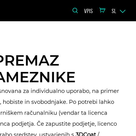
VPIS
SL
 PREMAZ
AMEZNIKE
snovana za individualno uporabo, na primer
, hobiste in svobodnjake. Po potrebi lahko
rniškem računalniku (vendar ta licenca
ca podjetja. Če zapustite podjetje, licenco
abo sredstev, ustvarjenih s
3DCoat
/