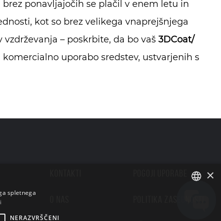
brez ponavljajočih se plačil v enem letu in
dnosti, kot so brez velikega vnaprejšnjega
v vzdrževanja – poskrbite, da bo vaš
3DCoat/
komercialno uporabo sredstev, ustvarjenih s
×
KONTAKTI
POGOJI UPORABE
ega spletnega
O NAS
POLITIKA ZASEBNOSTI
i
ENGLISH
NERAZVRŠČENI
BULGARIAN