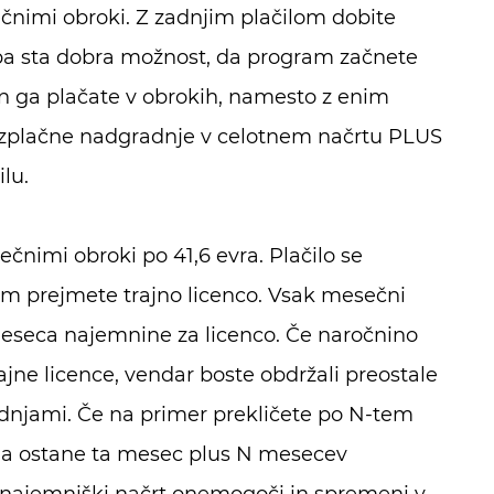
ečnimi obroki. Z zadnjim plačilom dobite
pa sta dobra možnost, da program začnete
in ga plačate v obrokih, namesto z enim
rezplačne nadgradnje v celotnem načrtu PLUS
lu.
ečnimi obroki po 41,6 evra. Plačilo se
m prejmete trajno licenco. Vsak mesečni
eseca najemnine za licenco. Če naročnino
ajne licence, vendar boste obdržali preostale
njami. Če na primer prekličete po N-tem
ila ostane ta mesec plus N mesecev