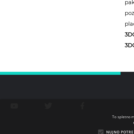
pak
poz
pla
3DC
3DC
To spletno m
NUJNO POTRE