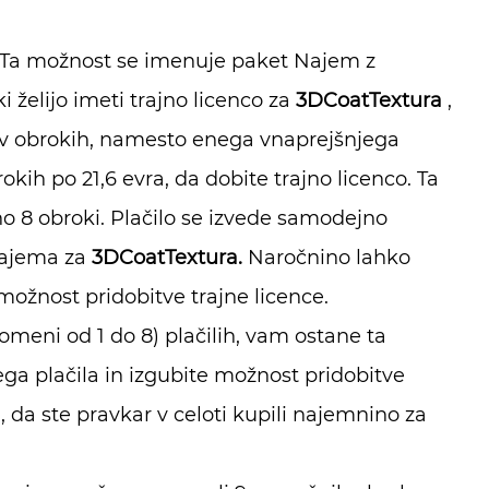
Ta možnost se imenuje paket Najem z
elijo imeti trajno licenco za
3DCoatTextura
,
o v obrokih, namesto enega vnaprejšnjega
kih po 21,6 evra, da dobite trajno licenco. Ta
 8 obroki. Plačilo se izvede samodejno
ajema za
3DCoatTextura.
Naročnino lahko
možnost pridobitve trajne licence.
meni od 1 do 8) plačilih, vam ostane ta
 plačila in izgubite možnost pridobitve
 da ste pravkar v celoti kupili najemnino za