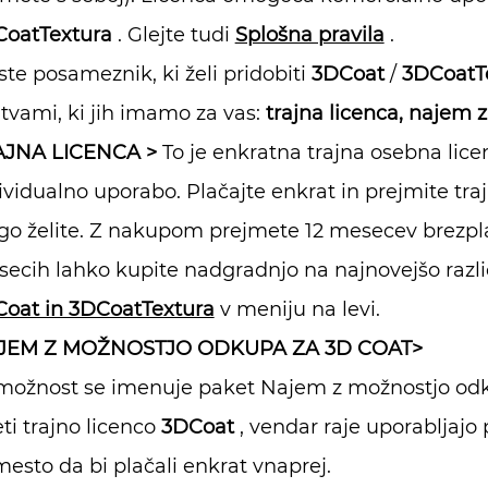
oatTextura
. Glejte tudi
Splošna pravila
.
ste posameznik, ki želi pridobiti
3DCoat
/
3DCoatT
itvami, ki jih imamo za vas:
trajna licenca,
najem z
AJNA LICENCA >
To je enkratna trajna osebna lic
ividualno uporabo. Plačajte enkrat in prejmite trajn
go želite. Z nakupom prejmete 12 mesecev brezpl
ecih lahko kupite nadgradnjo na najnovejšo razli
oat in 3DCoatTextura
v meniju na levi.
JEM Z MOŽNOSTJO ODKUPA
ZA 3D COAT>
možnost se imenuje paket Najem z možnostjo odk
ti trajno licenco
3DCoat
, vendar raje uporabljajo 
esto da bi plačali enkrat vnaprej.