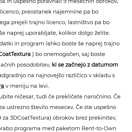
upa in uspešno poravnali 9 mesečnih obrokov,
 licenco, preostanek najemnine pa bo
 prejeli trajno licenco, lastništvo pa bo
 naprej uporabljate, kolikor dolgo želite.
odatki in program lahko boste še naprej trajno
CoatTextura
) bo onemogočen, saj boste
plačnih posodobitev,
ki se začnejo z datumom
dgradnjo na najnovejšo različico v skladu s
ra
v meniju na levi.
ite ničesar, tudi če prekličete naročnino. Če
 za ustrezno število mesecev. Če ste uspešno
i 9 za 3DCoatTextura) obrokov brez prekinitev,
 uporabo programa med paketom Rent-to-Own