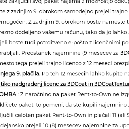
ste zaključili svoj paket najema z možnostjo odk
te z zadnjim 9. obrokom samodejno prejeli trajno
mogočen. Z zadnjim 9. obrokom boste namesto tega
rezno dodeljeno vašemu računu, tako da jo lahko še
jeli boste tudi potrditveno e-pošto z licenčnimi p
rabljali. Preostanek najemnine (9 mesecev za
3D
esto tega prejeli trajno licenco z 12 meseci brez
njega 9. plačila.
Po teh 12 mesecih lahko kupite na
itiko nadgradenj licenc za 3DCoat in 3DCoatTextu
OMBA
: Z naročnino na paket Rent-to-Own ne izgub
kličete paket, to pomeni, da ste kupili najemnino
ljučili celoten paket Rent-to-Own in plačali 11 (al
 dejansko prejeli 10 (8) mesecev najemnine za