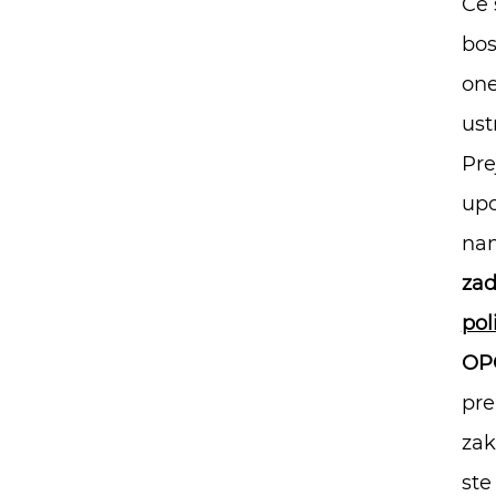
Če 
bos
one
ust
Pre
upo
nam
zad
pol
OP
pre
zak
ste