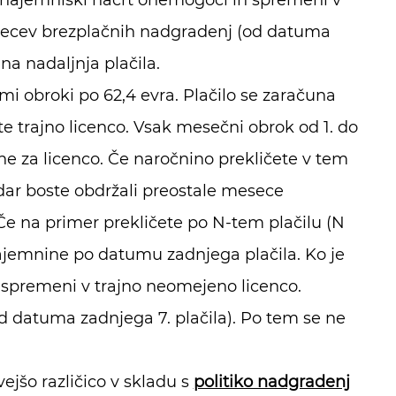
š najemniški načrt onemogoči in spremeni v
secev brezplačnih nadgradenj (od datuma
na nadaljnja plačila.
i obroki po 62,4 evra. Plačilo se zaračuna
 trajno licenco. Vsak mesečni obrok od 1. do
 za licenco. Če naročnino prekličete v tem
ndar boste obdržali preostale mesece
 na primer prekličete po N-tem plačilu (N
ajemnine po datumu zadnjega plačila. Ko je
n spremeni v trajno neomejeno licenco.
 datuma zadnjega 7. plačila). Po tem se ne
jšo različico v skladu s
politiko nadgradenj