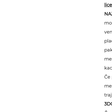
lic
NA
mož
ven
pla
pak
mes
kad
Če 
mes
tra
3DC