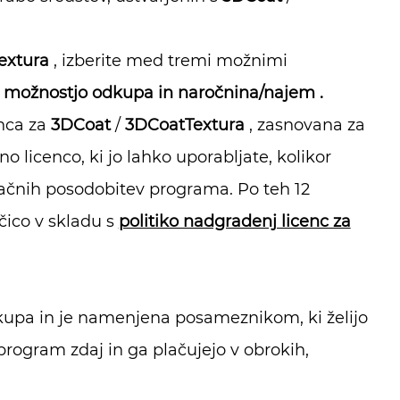
extura
, izberite med tremi možnimi
 možnostjo odkupa in
naročnina/najem
.
enca za
3DCoat
/
3DCoatTextura
, zasnovana za
o licenco, ki jo lahko uporabljate, kolikor
ačnih posodobitev programa. Po teh 12
čico v skladu s
politiko nadgradenj licenc za
upa in je namenjena posameznikom, ki želijo
program zdaj in ga plačujejo v obrokih,