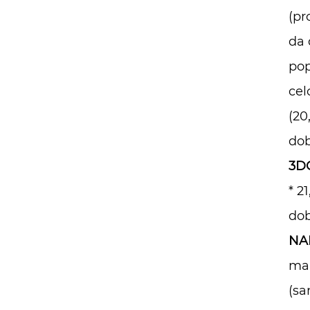
(pr
da 
pop
cel
(20
dob
3DC
* 2
dob
NA
mak
(sa