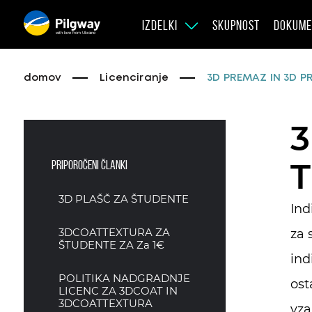
IZDELKI
SKUPNOST
DOKUME
with love from Ukraine
domov
Licenciranje
3D PREMAZ IN 3D 
3
Priporočeni članki
3D PLAŠČ ZA ŠTUDENTE
Ind
3DCOATTEXTURA ZA
za 
ŠTUDENTE ZA Za 1€
ind
POLITIKA NADGRADNJE
ost
LICENC ZA 3DCOAT IN
3DCOATTEXTURA
vza