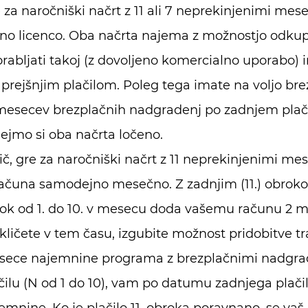
 za naročniški načrt z 11 ali 7 neprekinjenimi mes
jno licenco. Oba načrta najema z možnostjo odku
rabljati takoj (z dovoljeno komercialno uporabo) 
prejšnjim plačilom. Poleg tega imate na voljo b
mesecev brezplačnih nadgradenj po zadnjem plači
ejmo si oba načrta ločeno.
ič, gre za naročniški načrt z 11 neprekinjenimi mes
ačuna samodejno mesečno. Z zadnjim (11.) obroko
ok od 1. do 10. v mesecu doda vašemu računu 2 m
kličete v tem času, izgubite možnost pridobitve tr
ece najemnine programa z brezplačnimi nadgrad
čilu (N od 1 do 10), vam po datumu zadnjega plač