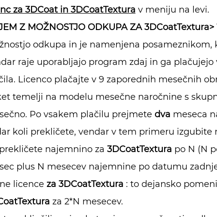
enc za 3DCoat in 3DCoatTextura
v meniju na levi.
JEM Z MOŽNOSTJO ODKUPA
ZA 3DCoatTextura>
nostjo odkupa in je namenjena posameznikom, ki ž
dar raje uporabljajo program zdaj in ga plačujej
čila. Licenco plačajte v 9 zaporednih mesečnih obro
et temelji na modelu mesečne naročnine s skupno
ečno. Po vsakem plačilu prejmete
dva
meseca n
ar koli prekličete, vendar v tem primeru izgubite 
prekličete najemnino za
3DCoatTextura
po N (N po
ec plus N mesecev najemnine po datumu zadnjega
jne licence
za 3DCoatTextura
: to dejansko pomeni,
oatTextura
za 2*N mesecev.