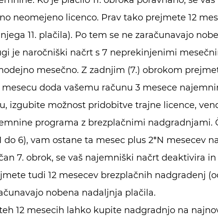
emnine. Ko je plačilo 11. obroka poravnano, se va
jno neomejeno licenco. Prav tako prejmete 12 me
njega 11. plačila). Po tem se ne zaračunavajo nobe
gi je naročniški načrt s 7 neprekinjenimi mesečnim
odejno mesečno. Z zadnjim (7.) obrokom prejmete
v mesecu doda vašemu računu 3 mesece najemnine
u, izgubite možnost pridobitve trajne licence, ve
emnine programa z brezplačnimi nadgradnjami. Če
1 do 6), vam ostane ta mesec plus 2*N mesecev n
čan 7. obrok, se vaš najemniški načrt deaktivira i
jmete tudi 12 mesecev brezplačnih nadgradenj (od
ačunavajo nobena nadaljnja plačila.
teh 12 mesecih lahko kupite nadgradnjo na najnove