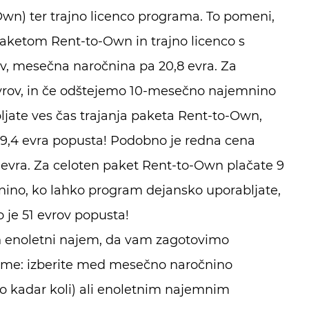
Own) ter trajno licenco programa. To pomeni,
ketom Rent-to-Own in trajno licenco s
v, mesečna naročnina pa 20,8 evra. Za
 evrov, in če odštejemo 10-mesečno najemnino
ljate ves čas trajanja paketa Rent-to-Own,
129,4 evra popusta! Podobno je redna cena
 evra.
Za celoten paket Rent-to-Own plačate 9
mnino, ko lahko program dejansko uporabljate,
 je 51 evrov popusta!
 enoletni najem, da vam zagotovimo
reme: izberite med mesečno naročnino
 kadar koli) ali enoletnim najemnim