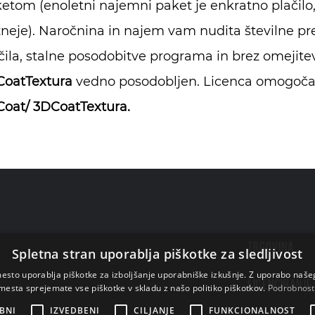
etom (enoletni najemni paket je enkratno plačilo, 
neje). Naročnina in najem vam nudita številne pre
čila, stalne posodobitve programa in brez omejite
oatTextura
vedno posodobljen. Licenca omogoča 
oat/ 3DCoatTextura.
TRGOVINA
Spletna stran uporablja piškotke za sledljivost
esto uporablja piškotke za izboljšanje uporabniške izkušnje. Z uporabo naš
LICENCIRANJE
mesta sprejemate vse piškotke v skladu z našo politiko piškotkov.
Podrobnost
BNI
IZVEDBENI
CILJANJE
FUNKCIONALNOST