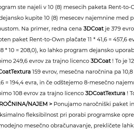
ogram ste najeli v 10 (8) mesecih paketa Rent-to-
dejansko kupite 10 (8) mesecev najemnine med pa
ustom. Na primer, redna cena
3DCoat
je 379 evro
oten paket Rent-to-Own plačate 11 * 41,6 = 457,6
,8 * 10 = 208,0), ko lahko program dejansko uporab
imo 249,6 evrov za trajno licenco
3DCoat
! To je 
oatTextura
159 evrov, mesečna naročnina pa 10,8
1,6 = 194,4 evra, in če odštejemo 8-mesečno naje
imo 108 evrov za trajno licenco
3DCoatTextura
!
To
ROČNINA/NAJEM
>
Ponujamo naročniški paket in
simalno fleksibilnost pri porabi programske op
modejno mesečno obračunavanje, prekličete lahko