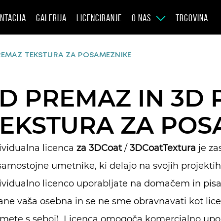
NTACIJA
GALERIJA
LICENCIRANJE
O NAS
TRGOVINA
PREMAZ TEKSTURA ZA POSAMEZNIKE
D PREMAZ IN 3D
TEKSTURA ZA POS
ividualna licenca
za 3DCoat
/
3DCoatTextura
je za
samostojne umetnike, ki delajo na svojih projektih
ividualno licenco uporabljate na domačem in pisa
ane vaša osebna in se ne sme obravnavati kot licen
mete s seboj). Licenca omogoča komercialno upor