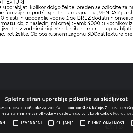
TTEXTURI
 uporabljati kolikor dolgo želite, preden se odločite za n
čajne funkcije import/ export onemogočene, VENDAR pa 
0 plasti in upodablja vodne žige BREZ dodatnih omejitev g
atu .obj z naslednjimi omejitvami: 4000 trikotnikov iz 
 ločljivostih z vodnimi žigi. Vendar jih ne morete uporablj
o, kot želite. Ob poskusnem zagonu 3DCoatTexture prepr
KONTAKTI
Spletna stran uporablja piškotke za sledljivost
esto uporablja piškotke za izboljšanje uporabniške izkušnje. Z uporabo naš
O NAS
mesta sprejemate vse piškotke v skladu z našo politiko piškotkov.
Podrobnost
BNI
IZVEDBENI
CILJANJE
FUNKCIONALNOST
NAŠ GLAS