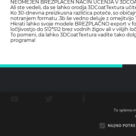
NEOMEJEN BREZPLAČEN NAČIN UČENJA V 3DCOA
Ali ste vedeli, da se lahko orodja 3DCoatTextura učite
Ko 30-dnevna preizkusna različica poteče, so obi
notranjem formatu .3b še vedno deluje z omejitvijo 1
Hkrati lahko svoje modele BREZPLAČNO export v form
ločljivostjo do 512*512 brez vodnih žigov ali v višjih
To pomeni, da lahko 3DCoatTextura vadite tako dolg
programa!
To spletno m
NUJNO POTRE