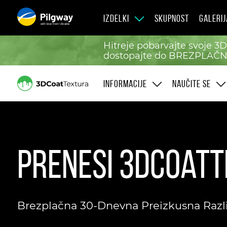
IZDELKI
SKUPNOST
GALERIJ
with love from Ukraine
Hitreje pobarvajte svoje 3D
dostopajte do BREZPLAČNE
INFORMACIJE
NAUČITE SE
Prenesi 3DCoat
Brezplačna 30-Dnevna Preizkusna Razli