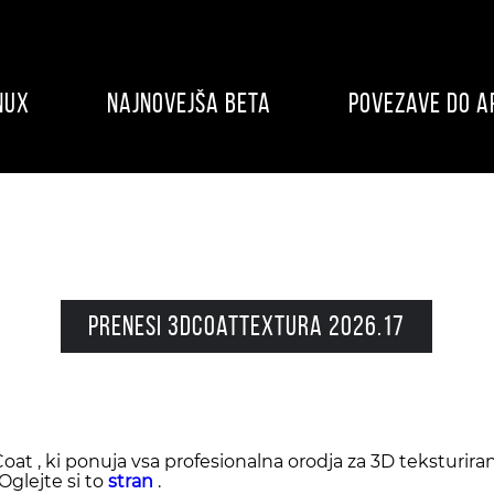
nux
najnovejša beta
povezave do ap
Prenesi 3DCoatTextura 2026.17
at , ki ponuja vsa profesionalna orodja za 3D teksturira
Oglejte si to
stran
.