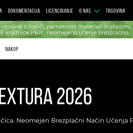
A
DOKUMENTACIJA
LICENCIRANJE
O NAS
TRGOVINA
-modele s čopiči, pametnimi materiali in plastmi, 
 knjižnice PBR , neomejeno učenje brezplačno.
NAKUP
Textura 2026
čica. Neomejen Brezplačni Način Učenja Po