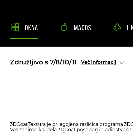
okna
macos
Li
Združljivo s 7/8/10/11
Več informacij
3DCoatTextura je prilagojena različica programa 3DCo
Vas zanima, kaj dela 3DCoat poseben in edinstven? 