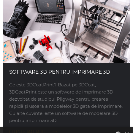
SOFTWARE 3D PENTRU IMPRIMARE 3D
Ce este 3DCoatPrint? Bazat pe 3DCoat,
3DCoatPrint este un software de imprimare 3D
dezvoltat de studioul Pilgway pentru crearea
rapidă și ușoară a modelelor 3D gata de imprimare.
Cu alte cuvinte, este un software de modelare 3D
pentru imprimare 3D.
CITESTE MAI MULT