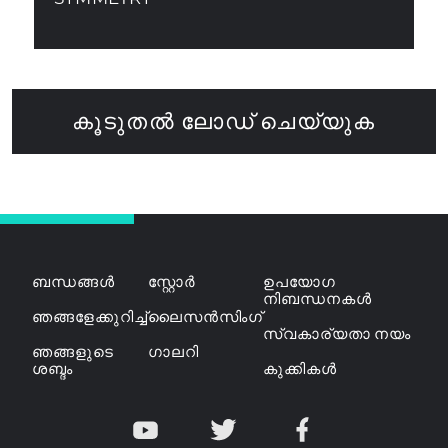
കൂടുതൽ ലോഡ് ചെയ്യുക
ബന്ധങ്ങൾ
സ്റ്റോർ
ഉപയോഗ
നിബന്ധനകൾ
ഞങ്ങളേക്കുറിച്ച്
ലൈസൻസിംഗ്
സ്വകാര്യതാ നയം
ഞങ്ങളുടെ
ഗാലറി
ശബ്ദം
കുക്കികൾ