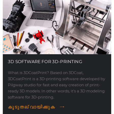
3D SOFTWARE FOR 3D-PRINTING
What is 3DCoatPrint? Based on 3DCoat,
3DCoatPrint is a 3D-printing software developed by
Pilgway studio for fast and easy creation of print-
ready 3D models. In other words, it’s a 3D modeling
software for 3D-printing.
കൂടുതല് വായിക്കുക