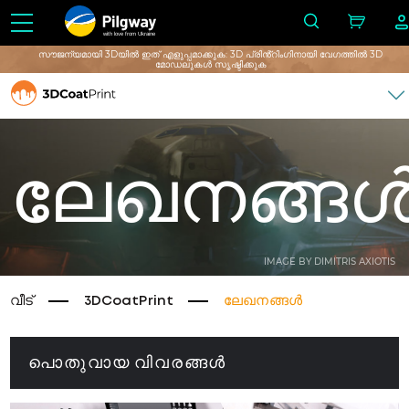
with love from Ukraine
സൗജന്യമായി 3Dയിൽ ഇത് എളുപ്പമാക്കുക: 3D പ്രിൻ്റിംഗിനായി വേഗത്തിൽ 3D
മോഡലുകൾ സൃഷ്ടിക്കുക
ലേഖനങ്ങ
IMAGE BY DIMITRIS AXIOTIS
വീട്
3DCoatPrint
ലേഖനങ്ങൾ
പൊതുവായ വിവരങ്ങൾ