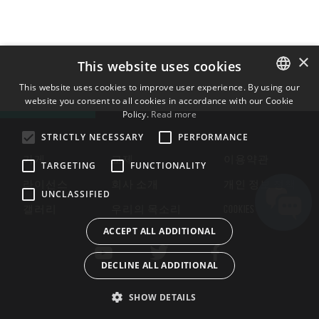
×
This website uses cookies
This website uses cookies to improve user experience. By using our
website you consent to all cookies in accordance with our Cookie
ENGLISH
Policy.
Read more
BULGARIAN
STRICTLY NECESSARY
PERFORMANCE
CROATIAN
가게
교제
이용약관
TARGETING
FUNCTIONALITY
CZECH
라이선스
회사 소개
개인 정보 정책
UNCLASSIFIED
DANISH
갤러리
우리의 목소리
COOKIES
DUTCH
ACCEPT ALL ADDITIONAL
ESTONIAN
DECLINE ALL ADDITIONAL
FINNISH
FRENCH
SHOW DETAILS
GERMAN