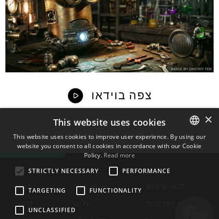
צפה בוידאו
×
This website uses cookies
This website uses cookies to improve user experience. By using our
website you consent to all cookies in accordance with our Cookie
ENGLISH
Policy.
Read more
BULGARIAN
STRICTLY NECESSARY
PERFORMANCE
CROATIAN
תנאי שימוש
אנשי קשר
חנות
TARGETING
FUNCTIONALITY
CZECH
מדיניות הפרטיות
עלינו
רישוי
UNCLASSIFIED
DANISH