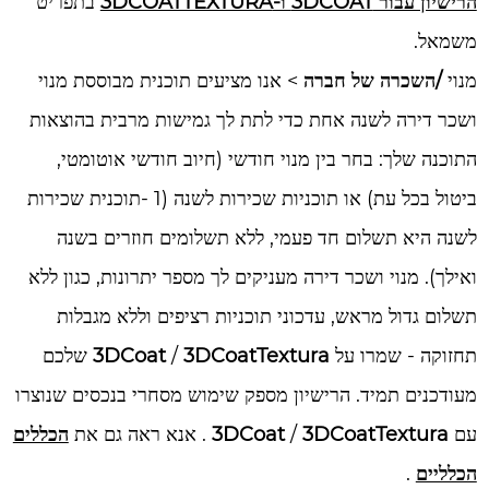
הרישיון עבור 3DCOAT ו-3DCOATTEXTURA
בתפריט
משמאל.
מנוי
/השכרה של חברה
> אנו מציעים תוכנית מבוססת מנוי
ושכר דירה לשנה אחת כדי לתת לך גמישות מרבית בהוצאות
התוכנה שלך: בחר בין מנוי חודשי (חיוב חודשי אוטומטי,
ביטול בכל עת) או תוכניות שכירות לשנה (1 -תוכנית שכירות
לשנה היא תשלום חד פעמי, ללא תשלומים חוזרים בשנה
ואילך). מנוי ושכר דירה מעניקים לך מספר יתרונות, כגון ללא
תשלום גדול מראש, עדכוני תוכניות רציפים וללא מגבלות
תחזוקה - שמרו על
3DCoatTextura
/
3DCoat
שלכם
מעודכנים תמיד. הרישיון מספק שימוש מסחרי בנכסים שנוצרו
עם
3DCoatTextura
/
3DCoat
. אנא ראה גם את
הכללים
הכלליים
.