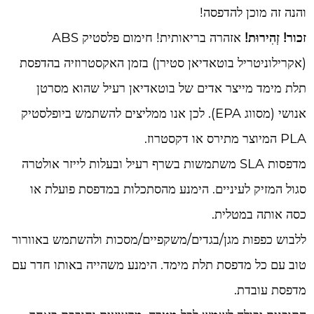
והנה זה מוכן להדפסה!
זכור!
זְהִירוּת!
אזהרה בריאותית! חימום פלסטיק ABS
(אקרילוניטריל בוטאדיאן סטירן) בזמן האקסטרוזיה בהדפסת
תלת מימד מייצר אדים של בוטאדיאן רעיל שהוא מסרטן
אנושי (מסווג EPA). לכן אנו ממליצים להשתמש ביופלסטיק
PLA המיוצר מתירס או דקסטרוז.
מדפסות SLA משתמשות בשרף רעיל ובעלות לייזר אולטרה
סגול המזיק לעיניים. הימנע מהסתכלות במדפסת פועלת או
כסה אותה במטלית.
ללבוש כפפות מגן/בגדים/משקפיים/מסכות ולהשתמש באוורור
טוב עם כל מדפסת תלת מימד. הימנע משהייה באותו חדר עם
מדפסת עובדת.