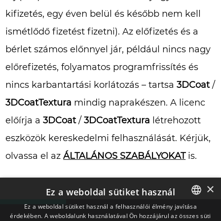
kifizetés, egy éven belül és később nem kell
ismétlődő fizetést fizetni). Az előfizetés és a
bérlet számos előnnyel jár, például nincs nagy
előrefizetés, folyamatos programfrissítés és
nincs karbantartási korlátozás – tartsa
3DCoat
/
3DCoatTextura
mindig naprakészen. A licenc
előírja a
3DCoat
/
3DCoatTextura
létrehozott
eszközök kereskedelmi felhasználását. Kérjük,
olvassa el az
ÁLTALÁNOS SZABÁLYOKAT
is.
×
Ez a weboldal sütiket használ
Ez a weboldal sütiket használ a felhasználói élmény javítása
érdekében. A weboldalunk használatával Ön hozzájárul az összes süti
ENGLISH