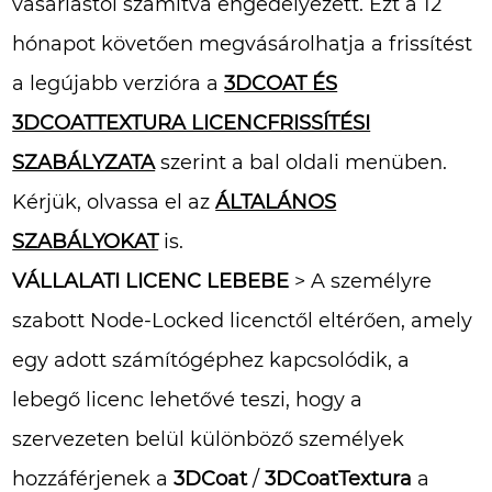
vásárlástól számítva engedélyezett. Ezt a 12
hónapot követően megvásárolhatja a frissítést
a legújabb verzióra a
3DCOAT ÉS
3DCOATTEXTURA LICENCFRISSÍTÉSI
SZABÁLYZATA
szerint a bal oldali menüben.
Kérjük, olvassa el az
ÁLTALÁNOS
SZABÁLYOKAT
is.
VÁLLALATI LICENC LEBEBE
> A személyre
szabott Node-Locked licenctől eltérően, amely
egy adott számítógéphez kapcsolódik, a
lebegő licenc lehetővé teszi, hogy a
szervezeten belül különböző személyek
hozzáférjenek a
3DCoat
/
3DCoatTextura
a