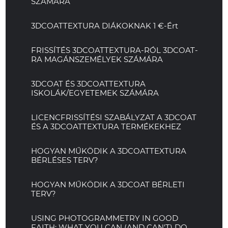
SZÁMÁRA
3DCOATTEXTURA DIÁKOKNAK 1 €-Ért
FRISSÍTÉS 3DCOATTEXTURA-RÓL 3DCOAT-
RA MAGÁNSZEMÉLYEK SZÁMÁRA
3DCOAT ÉS 3DCOATTEXTURA
ISKOLÁK/EGYETEMEK SZÁMÁRA
LICENCFRISSÍTÉSI SZABÁLYZAT A 3DCOAT
ÉS A 3DCOATTEXTURA TERMÉKEKHEZ
HOGYAN MŰKÖDIK A 3DCOATTEXTURA
BÉRLÉSES TERV?
HOGYAN MŰKÖDIK A 3DCOAT BÉRLETI
TERV?
USING PHOTOGRAMMETRY IN GOOD
FAITH: WHAT YOU CAN (AND CAN'T) DO