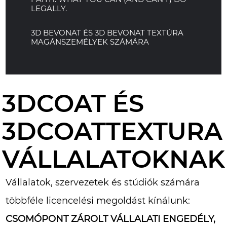
LEGALLY.
3D BEVONAT ÉS 3D BEVONAT TEXTÚRA
MAGÁNSZEMÉLYEK SZÁMÁRA
3DCOAT ÉS
3DCOATTEXTURA
VÁLLALATOKNAK
Vállalatok, szervezetek és stúdiók számára
többféle licencelési megoldást kínálunk:
CSOMÓPONT ZÁROLT VÁLLALATI ENGEDÉLY,