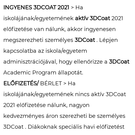
INGYENES 3DCOAT 2021
> Ha
iskolájának/egyetemének
aktív
3DCoat
2021
előfizetése van nálunk, akkor ingyenesen
megszerezheti személyes
3DCoat
. Lépjen
kapcsolatba az iskola/egyetem
adminisztrációjával, hogy ellenőrizze a
3DCoat
Academic Program állapotát.
ELŐFIZETÉS/
BÉRLET > Ha
iskolájának/egyetemének nincs aktív 3DCoat
2021 előfizetése nálunk, nagyon
kedvezményes áron szerezheti be személyes
3DCoat . Diákoknak speciális havi előfizetést