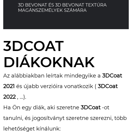
3D BEVONAT ÉS 3D BEVONAT TEXTÚRA
MAGÁNSZEMÉLYEK SZÁMÁRA
3DCOAT
DIÁKOKNAK
Az alábbiakban leírtak mindegyike a
3DCoat
2021
és újabb verzióira vonatkozik (
3DCoat
2022
, ...).
Ha Ön egy diák, aki szeretne
3DCoat
-ot
tanulni, és jogosítványt szeretne szerezni, több
lehetőséget kínálunk: