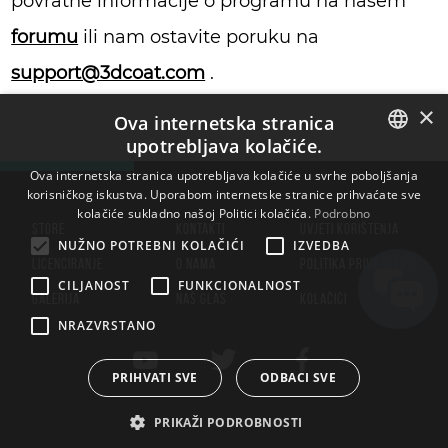
povratne informacije o programu na našem
forumu
ili nam ostavite poruku na
support@3dcoat.com
.
×
Ova internetska stranica
upotrebljava kolačiće.
ENGLISH
Ova internetska stranica upotrebljava kolačiće u svrhe poboljšanja
korisničkog iskustva. Uporabom internetske stranice prihvaćate sve
BULGARIAN
kolačiće sukladno našoj Politici kolačića.
Podrobno
STORE
KONTAKTI
UVJETI KORIŠTENJA
CROATIAN
NUŽNO POTREBNI KOLAČIĆI
IZVEDBA
LICENCIRANJE
O NAMA
POLITIKA PRIVATNOSTI
CZECH
CILJANOST
FUNKCIONALNOST
GALERIJA
NAŠ GLAS
KOLAČIĆI
DANISH
NRAZVRSTANO
DUTCH
ESTONIAN
PRIHVATI SVE
ODBACI SVE
FINNISH
PRIKAŽI PODROBNOSTI
FRENCH