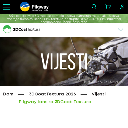
with love from Ukraine
Brže obojite svoje 3D modele pomoću kistova, pametnih materijala i slojeva,
stvarajte ručno oslikane i PBR teksture, pristupite BESPLATNOJ PBR biblioteci,
neograničeno učenje besplatno.
Vijesti
IMAGE BY ALEX LUKIANOV
Dom
3DCoatTextura 2026
Vijesti
Pilgway lansira 3DCoat Textura!