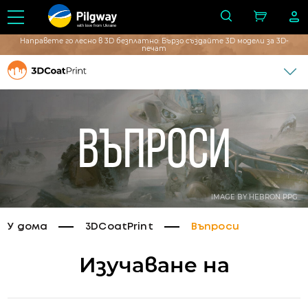
with love from Ukraine
Направете го лесно в 3D безплатно: Бързо създайте 3D модели за 3D-
печат
Въпроси
IMAGE BY HEBRON PPG
У дома
3DCoatPrint
Въпроси
Изучаване на