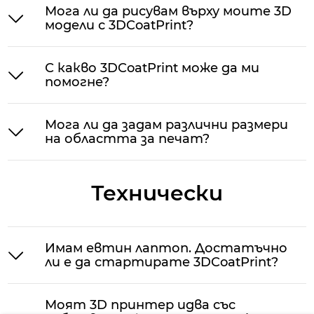
Мога ли да рисувам върху моите 3D
модели с 3DCoatPrint?
С какво 3DCoatPrint може да ми
помогне?
Мога ли да задам различни размери
на областта за печат?
Технически
Имам евтин лаптоп. Достатъчно
ли е да стартирате 3DCoatPrint?
Моят 3D принтер идва със