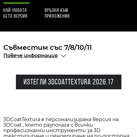
най-новата
връзки към
бета версия
приложения
Съвместим със 7/8/10/11
Повече информация
Изтегли 3DCoatTextura 2026.17
3DCoatTextura е персонализирана версия на
3DCoat , която разполага с всички
професионални инструменти за 3D
текстуриране и рендериране на по-достъпна