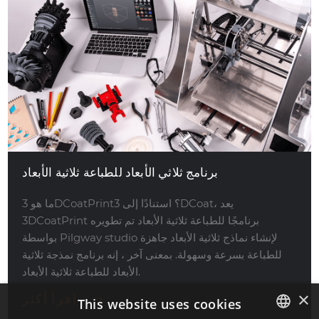
برنامج ثلاثي الأبعاد للطباعة ثلاثية الأبعاد
ما هو 3DCoatPrint؟ استنادًا إلى 3DCoat، يعد
3DCoatPrint برنامجًا للطباعة ثلاثية الأبعاد تم تطويره
بواسطة Pilgway studio لإنشاء نماذج ثلاثية الأبعاد جاهزة
للطباعة بسرعة وسهولة. بمعنى آخر ، إنه برنامج نمذجة ثلاثية
الأبعاد للطباعة ثلاثية الأبعاد.
×
اقرأ أكثر
This website uses cookies