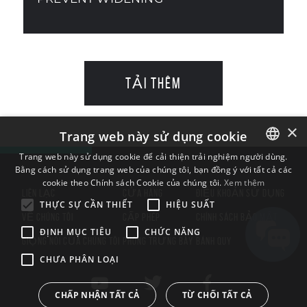
TẢI THÊM
×
Trang web này sử dụng cookie
Trang web này sử dụng cookie để cải thiện trải nghiệm người dùng.
Bằng cách sử dụng trang web của chúng tôi, bạn đồng ý với tất cả các
ENGLISH
cookie theo Chính sách Cookie của chúng tôi.
Xem thêm
BULGARIAN
LIÊN LẠC
CỬA HÀNG
ĐIỀU KHOẢN SỬ DỤNG
THỰC SỰ CẦN THIẾT
HIỆU SUẤT
CROATIAN
VỀ CHÚNG TÔI
CẤP PHÉP
CHÍNH SÁCH BẢO MẬT
ĐỊNH MỤC TIÊU
CHỨC NĂNG
CZECH
GIỌNG NÓI CỦA CHÚNG TÔI
PHÒNG TRƯNG BÀY
BÁNH QUY
CHƯA PHÂN LOẠI
DANISH
DUTCH
CHẤP NHẬN TẤT CẢ
TỪ CHỐI TẤT CẢ