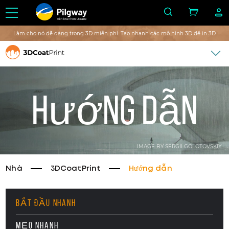
with love from Ukraine
Làm cho nó dễ dàng trong 3D miễn phí: Tạo nhanh các mô hình 3D để in 3D
Hướng dẫn
IMAGE BY SERGII GOLOTOVSKIY
Nhà
3DCoatPrint
Hướng dẫn
BẮT ĐẦU NHANH
MẸO NHANH