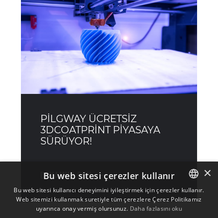
PILGWAY ÜCRETSİZ
3DCOATPRINT PIYASAYA
SÜRÜYOR!
×
DEVAMINI OKU
Bu web sitesi çerezler kullanır
Bu web sitesi kullanıcı deneyimini iyileştirmek için çerezler kullanır.
Web sitemizi kullanmak suretiyle tüm çerezlere Çerez Politikamız
ENGLISH
uyarınca onay vermiş olursunuz.
Daha fazlasını oku
BULGARIAN