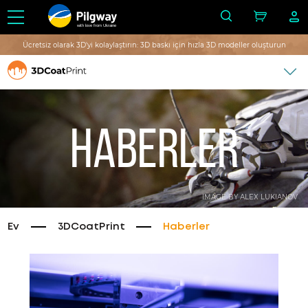
with love from Ukraine
Ücretsiz olarak 3D'yi kolaylaştırın: 3D baskı için hızla 3D modeller oluşturun
Haberler
IMAGE BY ALEX LUKIANOV
Ev
3DCoatPrint
Haberler