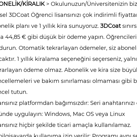
ONELİK/KİRALIK
> Okulunuzun/Üniversitenizin bizd
isel 3DCoat Öğrenci lisansınızı çok indirimli fiyattan
nelik planı ve 1 yıllık kira sunuyoruz.
3DCoat
sınır
da 44,85 € gibi düşük bir ödeme yapın. Öğrencileri
durun. Otomatik tekrarlayan ödemeler, siz aboneliğ
caktır. 1 yıllık kiralama seçeneğini seçerseniz, yal
rarlayan ödeme olmaz. Abonelik ve kira size büy
cellemeleri ve bakım sınırlaması olmaması gibi bir
cel tutun.
ansınız platformdan bağımsızdır: Seri anahtarınızı
ünde uygulayın: Windows, Mac OS veya Linux
ansınız hiçbir şekilde ticari amaçla kullanılamaz.
 bilgisayarda kullanıma izin verilir: Programı aynı 