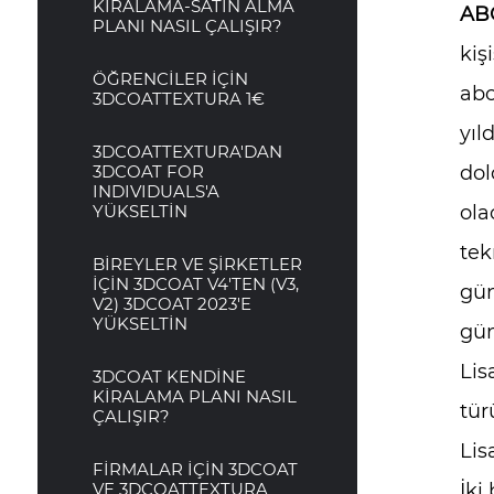
KİRALAMA-SATIN ALMA
AB
PLANI NASIL ÇALIŞIR?
kiş
ÖĞRENCİLER İÇİN
abo
3DCOATTEXTURA 1€
yıl
3DCOATTEXTURA'DAN
3DCOAT FOR
dol
INDIVIDUALS'A
YÜKSELTİN
ola
tek
BİREYLER VE ŞİRKETLER
İÇİN 3DCOAT V4'TEN (V3,
gün
V2) 3DCOAT 2023'E
YÜKSELTİN
gün
Lis
3DCOAT KENDİNE
KİRALAMA PLANI NASIL
tür
ÇALIŞIR?
Lis
FİRMALAR İÇİN 3DCOAT
VE 3DCOATTEXTURA
İki