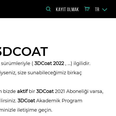
KAYIT OLMAK
TR
 3DCOAT
 sürümleriyle (
3DCoat 2022
, ...) ilgilidir.
yseniz, size sunabileceğimiz birkaç
n bizde
aktif
bir
3DCoat
2021 Aboneliği varsa,
lirsiniz.
3DCoat
Akademik Program
nizle iletişime geçin.