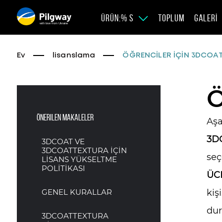
ÜRÜN:% S
TOPLUM
GALERI
with love from Ukraine
Ev
lisanslama
ÖĞRENCİLER İÇİN 3DCOA
Ö
Önerilen makaleler
Aşa
3D
3DCOAT VE
3DCOATTEXTURA İÇİN
seç
LİSANS YÜKSELTME
POLİTİKASI
ÜC
GENEL KURALLAR
kiş
dur
3DCOATTEXTURA