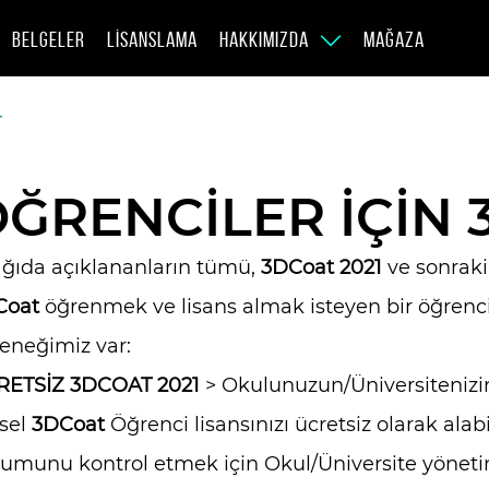
BELGELER
LISANSLAMA
HAKKIMIZDA
MAĞAZA
T
ĞRENCİLER İÇİN
ğıda açıklananların tümü,
3DCoat 2021
ve sonraki
Coat
öğrenmek ve lisans almak isteyen bir öğrenci
eneğimiz var:
RETSİZ 3DCOAT 2021
> Okulunuzun/Üniversitenizi
isel
3DCoat
Öğrenci lisansınızı ücretsiz olarak alabi
umunu kontrol etmek için Okul/Üniversite yönetimi