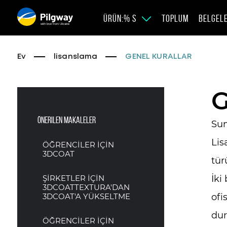
ÜRÜN:% S
TOPLUM
BELGEL
with love from Ukraine
Ev
lisanslama
GENEL KURALLAR
Önerilen makaleler
Sun
Lis
ÖĞRENCİLER İÇİN
3DCOAT
tür
ŞİRKETLER İÇİN
İki
3DCOATTEXTURA'DAN
3DCOAT'A YÜKSELTME
ofi
dur
ÖĞRENCİLER İÇİN