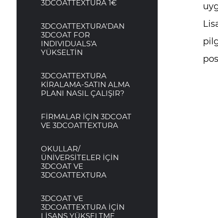
3DCOATTEXTURA 1€
uyg
Lis
3DCOATTEXTURA'DAN
3DCOAT FOR
pil
INDIVIDUALS'A
YÜKSELTİN
pos
3DCOATTEXTURA
KİRALAMA-SATIN ALMA
PLANI NASIL ÇALIŞIR?
FİRMALAR İÇİN 3DCOAT
VE 3DCOATTEXTURA
OKULLAR/
ÜNİVERSİTELER İÇİN
3DCOAT VE
3DCOATTEXTURA
3DCOAT VE
3DCOATTEXTURA İÇİN
LİSANS YÜKSELTME