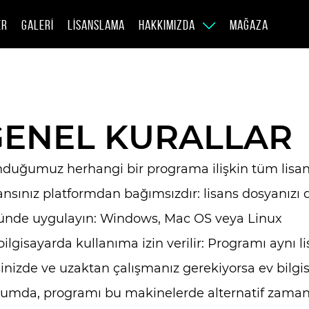
ER
GALERI
LISANSLAMA
HAKKIMIZDA
MAĞAZA
GENEL KURALLAR
duğumuz herhangi bir programa ilişkin tüm lisan
ansınız platformdan bağımsızdır: lisans dosyanızı 
ünde uygulayın: Windows, Mac OS veya Linux
 bilgisayarda kullanıma izin verilir: Programı aynı l
sinizde ve uzaktan çalışmanız gerekiyorsa ev bilgis
umda, programı bu makinelerde alternatif zamanla