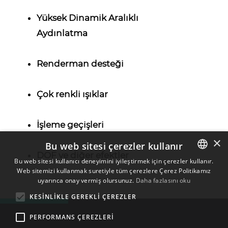
Yüksek Dinamik Aralıklı
Aydınlatma
Renderman desteği
Çok renkli ışıklar
İşleme geçişleri
×
Bu web sitesi çerezler kullanır
DOF ve diğer efektler
Bu web sitesi kullanıcı deneyimini iyileştirmek için çerezler kullanır.
Web sitemizi kullanmak suretiyle tüm çerezlere Çerez Politikamız
ENGLISH
uyarınca onay vermiş olursunuz.
Daha fazlasını oku
BULGARIAN
KESINLIKLE GEREKLI ÇEREZLER
CROATIAN
PERFORMANS ÇEREZLERI
CZECH