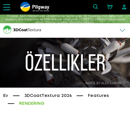
with love from Ukraine
Fırçalar, Akıllı Malzemeler ve katmanlar kullanarak 3B modellerinizi daha hızlı
boyayın, elle boyanmış ve PBR dokular oluşturun, ÜCRETSİZ PBR kütüphanesine
erişin, Sınırsız ücretsiz öğrenme imkanı.
Özellikler
IMAGE BY ALEX LUKIANOV
Ev
3DCoatTextura 2026
Features
RENDERING