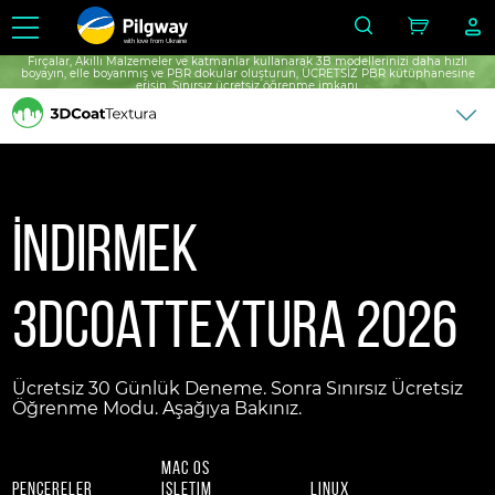
with love from Ukraine
Fırçalar, Akıllı Malzemeler ve katmanlar kullanarak 3B modellerinizi daha hızlı
boyayın, elle boyanmış ve PBR dokular oluşturun, ÜCRETSİZ PBR kütüphanesine
erişin, Sınırsız ücretsiz öğrenme imkanı.
İndirmek
3DCoatTextura 2026
Ücretsiz 30 Günlük Deneme. Sonra Sınırsız Ücretsiz
Öğrenme Modu. Aşağıya Bakınız.
Mac os
pencereler
işletim
Linux