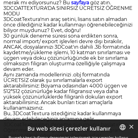
merak mı ediyorsunuz? Bu
sayfaya
göz atın.
3DCOATTEXTURA'DA SINIRSIZ ÜCRETSİZ ÖĞRENME
MODU
3DCoatTextura'nın araç setini, lisans satın almadan
önce dilediğiniz kadar kullanmayı öğrenebileceğinizi
biliyor muydunuz? Evet, doğru!
30 günlük deneme süresi sona erdikten sonra,
normal import/ export işlevleri devre dışı bırakılır,
ANCAK, dosyalarınızı 3DCoat'ın dahili .3b formatında
kaydetme/yükleme işlemi, 10 katman sınırlaması ve
üçgen veya doku çözünürlüğünde ek bir sınırlama
olmaksızın filigran oluşturma özelliğiyle çalışmaya
devam eder.
Aynı zamanda modellerinizi .obj formatında
ÜCRETSİZ olarak şu sınırlamalarla export
aktarabilirsiniz: Boyama odasından 4000 üçgen ve
512*512 çözünürlüğe kadar filigransız veya daha
yüksek çözünürlüklerde filigranlı dokuları export
aktarabilirsiniz. Ancak bunları ticari amaçlarla
kullanamazsınız.
Bu, 3DCoatTextura istediğiniz kadar kullanmaya
devam edebileceğiniz anlamına gelir.
×
3DCoatTextura'nın deneme sürümünü başlatırken
Bu web sitesi çerezler kullanır
Öğrenme moduna geçmeniz yeterli ve programı
ücretsiz olarak öğrenmeye devam edin!
Bu web sitesi kullanıcı deneyimini iyileştirmek için çerezler kullanır.