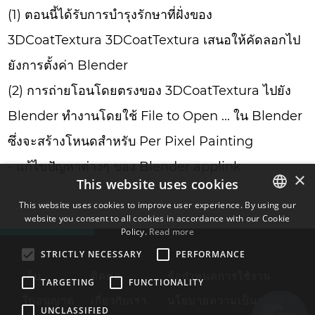
(1) ตอนนี้ได้รับการบำรุงรักษาที่ฝั่งของ
3DCoatTextura 3DCoatTextura เสนอให้คัดลอกไป
ยังการตั้งค่า Blender
(2) การถ่ายโอนโดยตรงของ 3DCoatTextura ไปยัง
Blender ทำงานโดยใช้ File to Open ... ใน Blender
ซึ่งจะสร้างโหนดสำหรับ Per Pixel Painting
- แก้ไขปัญหาต่างๆ ของ Blender applink
×
This website uses cookies
This website uses cookies to improve user experience. By using our
website you consent to all cookies in accordance with our Cookie
ENGLISH
Policy.
Read more
BULGARIAN
STRICTLY NECESSARY
PERFORMANCE
CROATIAN
เก็บ
ติดต่อ
ข้อกำหนดการใช้งาน
TARGETING
FUNCTIONALITY
CZECH
ใบอนุญาต
เกี่ยวกับเรา
นโยบายความเป็นส่วนตัว
UNCLASSIFIED
DANISH