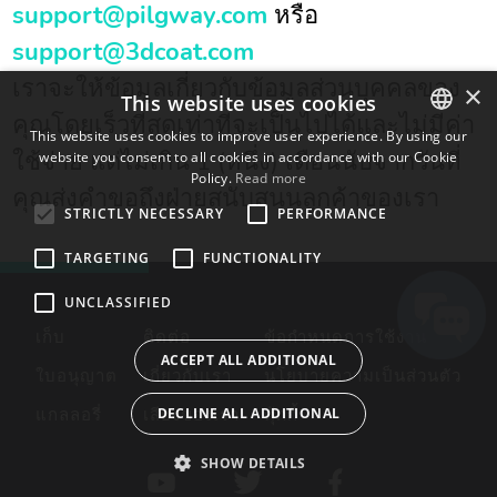
support@pilgway.com
หรือ
support@3dcoat.com
เราจะให้ข้อมูลเกี่ยวกับข้อมูลส่วนบุคคลของ
×
This website uses cookies
คุณโดยเร็วที่สุดเท่าที่จะเป็นไปได้และไม่มีค่า
This website uses cookies to improve user experience. By using our
ใช้จ่าย แต่ไม่เกิน 1 (หนึ่ง) เดือนนับจากวันที่
website you consent to all cookies in accordance with our Cookie
ENGLISH
Policy.
Read more
คุณส่งคำขอถึงฝ่ายสนับสนุนลูกค้าของเรา
BULGARIAN
STRICTLY NECESSARY
PERFORMANCE
CROATIAN
TARGETING
FUNCTIONALITY
CZECH
UNCLASSIFIED
DANISH
เก็บ
ติดต่อ
ข้อกำหนดการใช้งาน
DUTCH
ACCEPT ALL ADDITIONAL
ใบอนุญาต
เกี่ยวกับเรา
นโยบายความเป็นส่วนตัว
ESTONIAN
DECLINE ALL ADDITIONAL
แกลลอรี่
เสียงของเรา
คุ้กกี้
FINNISH
FRENCH
SHOW DETAILS
GERMAN