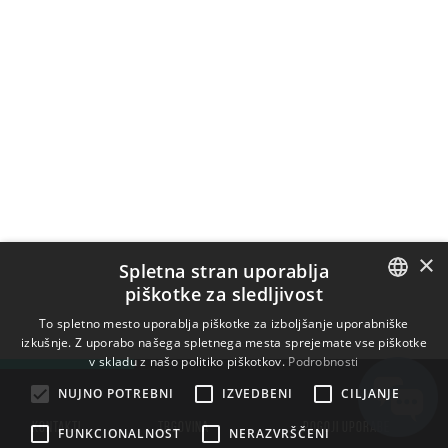
×
Spletna stran uporablja
piškotke za sledljivost
ENGLISH
To spletno mesto uporablja piškotke za izboljšanje uporabniške
izkušnje. Z uporabo našega spletnega mesta sprejemate vse piškotke
BULGARIAN
v skladu z našo politiko piškotkov.
Podrobnosti
CROATIAN
NUJNO POTREBNI
IZVEDBENI
CILJANJE
CZECH
KONTAKTI
TRGOVINA
POGOJI UPORABE
FUNKCIONALNOST
NERAZVRŠČENI